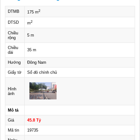
2
DTMB
175 m
2
DTSD
m
Chiều
5 m
rộng
Chiều
35 m
dài
Hướng
Đông Nam
Giấy tờ
Sổ đỏ chính chủ
Hình
ảnh
Mô tả
Giá
45.8 Tỷ
Mã tin
19735