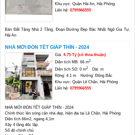
Khu vực: Quận Hải An, Hải Phòng
Liên hệ:
0795966555
Bán Đất Tặng Nhà 2 Tầng, Đoạn Đường Đẹp Bậc Nhất Ngô Gia Tự,
Hải An
NHÀ MỚI ĐÓN TẾT GIÁP THÌN - 2024
Giá:
4.75 Tỷ (có thỏa thuận)
2
Diện tích MB: 66 m
2
Diện tích SD: 0 m
Dài: m
Rộng: 4.1 m
Hướng: Đông Bắc
Khu vực: Quận Lê Chân, Hải Phòng
Liên hệ:
0795966555
NHÀ MỚI ĐÓN TẾT GIÁP THÌN - 2024
Chính thức lên sóng căn nhà đẹp, hiện đại tại Lê Chân, Hải Phòng
Diện tích 66m2, ngang 4,1m
Xây 4 tầng độc lập.
Sổ đỏ chính chủ