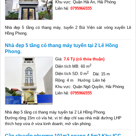
Khu vực: Quận Hải An, Hải Phòng
Liên hệ:
0795966555
Nhà đẹp 5 tầng có thang máy, tuyến 2 Bùi Viện sát vòng xuyến Lê
Hồng Phong.
Nhà đẹp 5 tầng có thang máy tuyến tại 2 Lê Hồng
Phong.
Giá:
7.6 Tỷ (có thỏa thuận)
2
Diện tích MB: 60 m
2
Diện tích SD: 0 m
Dài: 15 m
Rộng: 4 m
Hướng: Liên hệ
Khu vực: Quận Ngô Quyền, Hải Phòng
Liên hệ:
0795966555
Nhà đẹp 5 tầng có thang máy tuyến tại 2 Lê Hồng Phong.
Đường rộng 15m có vỉa hè, vị trí đẹp chỉ sau nhà mặt đường LHP
thích hợp vừa ở vừa kinh doanh, mở văn phòng.
Cần chuyển nhượng 101m2 ngang 4,5m2 Khu ICC