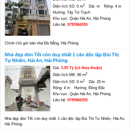
2
Diện tích SD: 0 m
Dài: m
Rộng: 4 m
Hướng: Tây Tứ Trạch
Khu vực: Quận Hải An, Hải Phòng
Liên hệ:
0795966555
Chính chủ gửi bán nhà Đà Nẵng, Hải Phòng
Nhà đẹp đón Tết còn duy nhất 1 căn độc lập Bùi Thị
Tự Nhiên, Hải An, Hải Phòng
Giá:
3.05 Tỷ (có thỏa thuận)
2
Diện tích MB: 80 m
2
Diện tích SD: 0 m
Dài: 20 m
Rộng: 4 m
Hướng: Đông Bắc
Khu vực: Quận Hải An, Hải Phòng
Liên hệ:
0795966555
Nhà đẹp đón Tết còn duy nhất 1 căn độc lập Bùi Thị Tự Nhiên, Hải An,
Hải Phòng