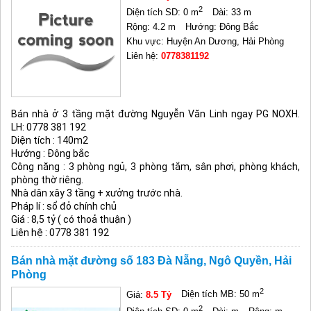
2
Diện tích SD: 0 m
Dài: 33 m
Rộng: 4.2 m
Hướng: Đông Bắc
Khu vực: Huyện An Dương, Hải Phòng
Liên hệ:
0778381192
Bán nhà ở 3 tầng mặt đường Nguyễn Văn Linh ngay PG NOXH.
LH:
0778 381 192
Diện tích : 140m2
Hướng : Đông bắc
Công năng : 3 phòng ngủ, 3 phòng tắm, sân phơi, phòng khách,
phòng thờ riêng.
Nhà dân xây 3 tầng + xưởng trước nhà.
Pháp lí : sổ đỏ chính chủ
Giá : 8,5 tỷ ( có thoả thuận )
Liên hệ :
0778 381 192
Bán nhà mặt đường số 183 Đà Nẵng, Ngô Quyền, Hải
Phòng
2
Giá:
8.5 Tỷ
Diện tích MB: 50 m
2