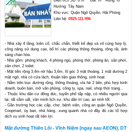
Diện tích SD: 0 m
Dài: m
Rộng: m
Hướng: Tây Nam
Khu vực: Quận Ngô Quyền, Hải Phòng
Liên hệ:
0925.111.996
- Nhà xây 4 tầng, kiên cố, chắc chắn, thiết kế đẹp và vô cùng hợp lý,
công năng sử dụng cao, bố trí các phòng thông thoáng, rộng rãi, ánh
sáng chan hòa.
- Nhà gồm: phòng khách, 4 phòng ngủ, phòng thờ, phòng ăn, sân phơi,
sân chơi, 2 toilet.
- Mặt tiền rộng 3,4m nở hậu 3,6m, lô góc 3 mặt thoáng, 1 mặt đường 2
mặt ngõ, nhà có cửa lách, thuận tiện giao thông, sinh hoạt.
- Nằm trên trục đường rộng, thông thoáng, vỉa hè 2 bên, phù hợp kinh
doanh, buôn bán, mở văn phòng, công ty, spa, nail, shop thời trang...
- Thuộc khu dân cư đông đúc, tuyến phố tấp nập, có nhiều người qua
lại, rất sầm uất, văn minh lịch sự, khu dân trí cao, an ninh tốt.
- Gần trường học các cấp, chợ, bệnh viện, công an quận Ngô Quyền,
Coopmart, ủy ban, nhà hàng...xung quanh nhà có đầy đủ các tổ hợp
dịch vụ sinh hoạt rất tiện lợi.
Mặt đường Thiên Lôi - Vĩnh Niệm (ngay sau AEON), DT