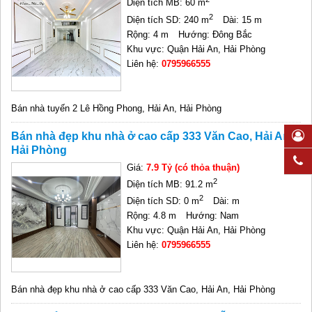
Diện tích MB: 60 m
2
Diện tích SD: 240 m
Dài: 15 m
Rộng: 4 m
Hướng: Đông Bắc
Khu vực: Quận Hải An, Hải Phòng
Liên hệ:
0795966555
Bán nhà tuyến 2 Lê Hồng Phong, Hải An, Hải Phòng
Bán nhà đẹp khu nhà ở cao cấp 333 Văn Cao, Hải An,
Hải Phòng
Giá:
7.9 Tỷ (có thỏa thuận)
2
Diện tích MB: 91.2 m
2
Diện tích SD: 0 m
Dài: m
Rộng: 4.8 m
Hướng: Nam
Khu vực: Quận Hải An, Hải Phòng
Liên hệ:
0795966555
Bán nhà đẹp khu nhà ở cao cấp 333 Văn Cao, Hải An, Hải Phòng