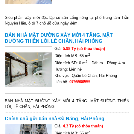
Siêu phẩm xây mới độc lập có sân cổng riêng tại phố trung tâm Trần
Nguyên Hãn, ô tô 7 chỗ đỗ cửa ngày đêm.
BÁN NHÀ MẶT ĐƯỜNG XÂY MỚI 4 TÂNG. MẶT
ĐƯỜNG THIÊN LÔI, LÊ CHÂN, HẢI PHÒNG
Giá:
5.98 Tỷ (có thỏa thuận)
2
Diện tích MB: 65 m
2
Diện tích SD: 0 m
Dài: m
Rộng: 4 m
Hướng: Liên hệ
Khu vực: Quận Lê Chân, Hải Phòng
Liên hệ:
0795966555
BÁN NHÀ MẶT ĐƯỜNG XÂY MỚI 4 TÂNG. MẶT ĐƯỜNG THIÊN
LÔI, LÊ CHÂN, HẢI PHÒNG
Chính chủ gửi bán nhà Đà Nẵng, Hải Phòng
Giá:
4.3 Tỷ (có thỏa thuận)
2
Diện tích MB: 55 m