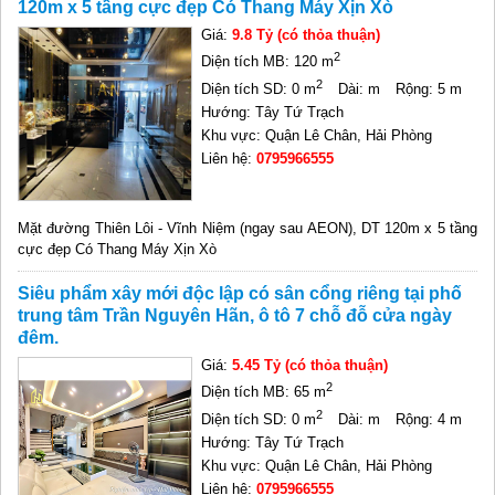
120m x 5 tầng cực đẹp Có Thang Máy Xịn Xò
Giá:
9.8 Tỷ (có thỏa thuận)
2
Diện tích MB: 120 m
2
Diện tích SD: 0 m
Dài: m
Rộng: 5 m
Hướng: Tây Tứ Trạch
Khu vực: Quận Lê Chân, Hải Phòng
Liên hệ:
0795966555
Mặt đường Thiên Lôi - Vĩnh Niệm (ngay sau AEON), DT 120m x 5 tầng
cực đẹp Có Thang Máy Xịn Xò
Siêu phẩm xây mới độc lập có sân cổng riêng tại phố
trung tâm Trần Nguyên Hãn, ô tô 7 chỗ đỗ cửa ngày
đêm.
Giá:
5.45 Tỷ (có thỏa thuận)
2
Diện tích MB: 65 m
2
Diện tích SD: 0 m
Dài: m
Rộng: 4 m
Hướng: Tây Tứ Trạch
Khu vực: Quận Lê Chân, Hải Phòng
Liên hệ:
0795966555