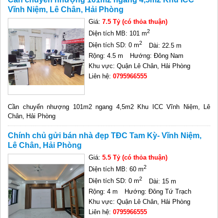
Vĩnh Niệm, Lê Chân, Hải Phòng
Giá:
7.5 Tỷ (có thỏa thuận)
2
Diện tích MB: 101 m
2
Diện tích SD: 0 m
Dài: 22.5 m
Rộng: 4.5 m
Hướng: Đông Nam
Khu vực: Quận Lê Chân, Hải Phòng
Liên hệ:
0795966555
Cần chuyển nhượng 101m2 ngang 4,5m2 Khu ICC Vĩnh Niệm, Lê
Chân, Hải Phòng
Chính chủ gửi bán nhà đẹp TĐC Tam Kỳ- Vĩnh Niệm,
Lê Chân, Hải Phòng
Giá:
5.5 Tỷ (có thỏa thuận)
2
Diện tích MB: 60 m
2
Diện tích SD: 0 m
Dài: 15 m
Rộng: 4 m
Hướng: Đông Tứ Trạch
Khu vực: Quận Lê Chân, Hải Phòng
Liên hệ:
0795966555