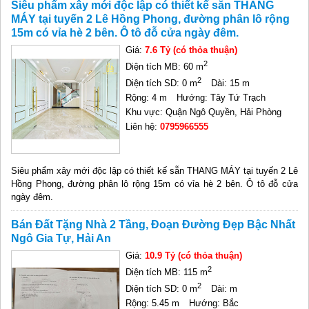
Siêu phẩm xây mới độc lập có thiết kế sẵn THANG
MÁY tại tuyến 2 Lê Hồng Phong, đường phân lô rộng
15m có vỉa hè 2 bên. Ô tô đỗ cửa ngày đêm.
Giá:
7.6 Tỷ (có thỏa thuận)
2
Diện tích MB: 60 m
2
Diện tích SD: 0 m
Dài: 15 m
Rộng: 4 m
Hướng: Tây Tứ Trạch
Khu vực: Quận Ngô Quyền, Hải Phòng
Liên hệ:
0795966555
Siêu phẩm xây mới độc lập có thiết kế sẵn THANG MÁY tại tuyến 2 Lê
Hồng Phong, đường phân lô rộng 15m có vỉa hè 2 bên. Ô tô đỗ cửa
ngày đêm.
Bán Đất Tặng Nhà 2 Tầng, Đoạn Đường Đẹp Bậc Nhất
Ngô Gia Tự, Hải An
Giá:
10.9 Tỷ (có thỏa thuận)
2
Diện tích MB: 115 m
2
Diện tích SD: 0 m
Dài: m
Rộng: 5.45 m
Hướng: Bắc