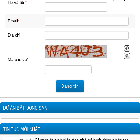
Họ và tên
*
Email
*
Địa chỉ
Mã bảo vệ
*
Đăng tin
DỰ ÁN BẤT ĐỘNG SẢN
TIN TỨC MỚI NHẤT