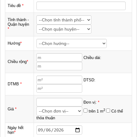
Tiêu đề
*
Tỉnh thành -
Quận huyện
*
Hướng
*
Chiều dài:
Chiều rộng
*
DTSD:
DTMB
*
Đơn vị:
*
Giá
*
2
trên 1 m
Có thể
thỏa thuận
Ngày hết
hạn
*