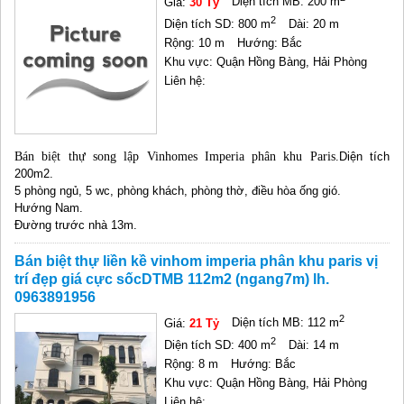
Giá:
30 Tỷ
Diện tích MB: 200 m
2
Diện tích SD: 800 m
Dài: 20 m
Rộng: 10 m
Hướng: Bắc
Khu vực: Quận Hồng Bàng, Hải Phòng
Liên hệ:
Bán biệt thự song lập Vinhomes Imperia phân khu Paris.
Diện tích
200m2.
5 phòng ngủ, 5 wc, phòng khách, phòng thờ, điều hòa ống gió.
Hướng Nam.
Đường trước nhà 13m.
Bán biệt thự liền kề vinhom imperia phân khu paris vị
trí đẹp giá cực sốcDTMB 112m2 (ngang7m) lh.
0963891956
2
Giá:
21 Tỷ
Diện tích MB: 112 m
2
Diện tích SD: 400 m
Dài: 14 m
Rộng: 8 m
Hướng: Bắc
Khu vực: Quận Hồng Bàng, Hải Phòng
Liên hệ: