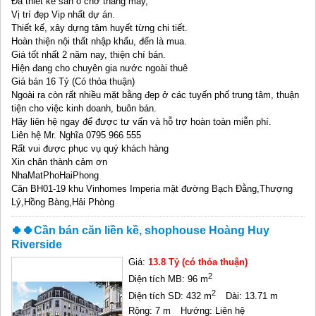
Đã thiết kế sẵn ô chờ thang máy,
Vị trí đẹp Vip nhất dự án.
Thiết kế, xây dựng tâm huyết từng chi tiết.
Hoàn thiện nội thất nhập khẩu, đến là mua.
Giá tốt nhất 2 năm nay, thiện chí bán.
Hiện đang cho chuyên gia nước ngoài thuê
Giá bán 16 Tỷ (Có thỏa thuận)
Ngoài ra còn rất nhiều mặt bằng đẹp ở các tuyến phố trung tâm, thuận
tiện cho việc kinh doanh, buôn bán.
Hãy liên hệ ngay để được tư vấn và hỗ trợ hoàn toàn miễn phí.
Liên hệ Mr. Nghĩa 0795 966 555
Rất vui được phục vụ quý khách hàng
Xin chân thành cảm ơn
NhaMatPhoHaiPhong
Căn BH01-19 khu Vinhomes Imperia mặt đường Bạch Đằng,Thượng
Lý,Hồng Bàng,Hải Phòng
🍀🍀Cần bán căn liền kề, shophouse Hoàng Huy
Riverside
Giá:
13.8 Tỷ (có thỏa thuận)
2
Diện tích MB: 96 m
2
Diện tích SD: 432 m
Dài: 13.71 m
Rộng: 7 m
Hướng: Liên hệ