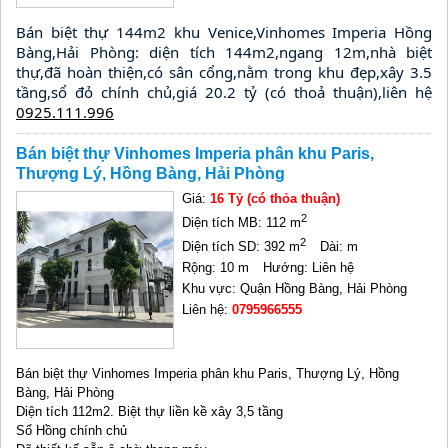
Bán biệt thự 144m2 khu Venice,Vinhomes Imperia Hồng 
Bàng,Hải Phòng: diện tích 144m2,ngang 12m,nhà biệt 
thự,đã hoàn thiện,có sân cổng,nằm trong khu đẹp,xây 3.5 
tầng,sổ đỏ chính chủ,giá 20.2 tỷ (có thoả thuận),liên hệ 
0925.111.996
Bán biệt thự Vinhomes Imperia phân khu Paris,
Thượng Lý, Hồng Bàng, Hải Phòng
Giá:
16 Tỷ (có thỏa thuận)
2
Diện tích MB: 112 m
2
Diện tích SD: 392 m
Dài: m
Rộng: 10 m
Hướng: Liên hệ
Khu vực: Quận Hồng Bàng, Hải Phòng
Liên hệ:
0795966555
Bán biệt thự Vinhomes Imperia phân khu Paris, Thượng Lý, Hồng
Bàng, Hải Phòng
Diện tích 112m2. Biệt thự liền kề xây 3,5 tầng
Sổ Hồng chính chủ