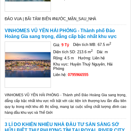
ĐẢO VUA | BÃI TẮM BIỂN #NƯỚC_MẶN_SAU_NHÀ
VINHOMES VŨ YÊN HẢI PHÒNG - Thành phố Đảo
Hoàng Gia sang trọng, đẳng cấp bậc nhất khu vực
2
Giá:
9 Tỷ
Diện tích MB: 67.5 m
2
Diện tích SD: 213.6 m
Dài: m
Rộng: 4.5 m
Hướng: Liên hệ
Khu vực: Huyện Thuỷ Nguyên, Hải
Phòng
Liên hệ:
0795966555
VINHOMES VŨ YÊN HẢI PHÒNG - Thành phố Đảo Hoàng Gia sang trọng,
đẳng cấp bậc nhất khu vực nổi bật với các tiện ích thượng lưu lần đầu tiên
quy tụ trong một khu đô thị sống, mang lại cuộc sống chất lượng đỉnh cao
hàng đầu khu vực và Thế Giới
3 LÍ DO KHIẾN NHIỀU NHÀ ĐẦU TƯ SẴN SÀNG SỞ
HỮU BIỆT THỰ PHƯỢNG TÍM TẠI ROYAL RIVER CITY