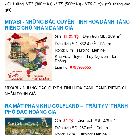
- Quà tặng: VF3 (300 triệu) - VF5 (500triệu) - VF9 (1 tỷ). (trừ thẳng vào
giá).
MIYABI - NHỮNG ĐẶC QUYỀN TINH HOA DÀNH TẶNG
RIÊNG CHỦ NHÂN DANH GIÁ
2
Giá:
18.21 Tỷ
Diện tích MB: 189 m
2
Diện tích SD: 332.4 m
Dài: m
Rộng: 6 m
Hướng: Liên hệ
Khu vực: Huyện Thuỷ Nguyên, Hải
Phòng
Liên hệ:
0795966555
MIYABI - NHỮNG ĐẶC QUYỀN TINH HOA DÀNH TẶNG RIÊNG CHỦ
NHÂN DANH GIÁ
RA MẮT PHÂN KHU GOLFLAND – ‘TRÁI TYM’ THÀNH
PHỐ ĐẢO HOÀNG GIA
2
Giá:
24 Tỷ
Diện tích MB: 270 m
2
Diện tích SD: 287 m
Dài: m
Rộng: 12 m
Hướng: Liên hệ