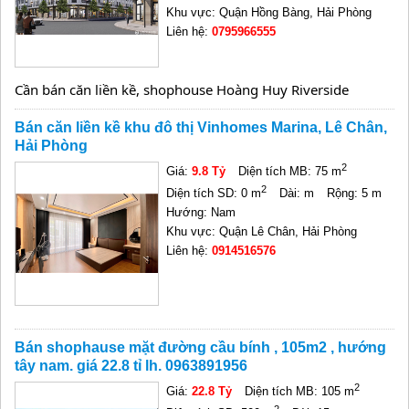
Khu vực: Quận Hồng Bàng, Hải Phòng
Liên hệ:
0795966555
Cần bán căn liền kề, shophouse Hoàng Huy Riverside
Bán căn liền kề khu đô thị Vinhomes Marina, Lê Chân,
Hải Phòng
2
Giá:
9.8 Tỷ
Diện tích MB: 75 m
2
Diện tích SD: 0 m
Dài: m
Rộng: 5 m
Hướng: Nam
Khu vực: Quận Lê Chân, Hải Phòng
Liên hệ:
0914516576
Bán shophause mặt đường cầu bính , 105m2 , hướng
tây nam. giá 22.8 tỉ lh. 0963891956
2
Giá:
22.8 Tỷ
Diện tích MB: 105 m