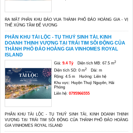
RA MẮT PHÂN KHU ĐẢO VUA THÀNH PHỐ ĐẢO HOÀNG GIA - VỊ
THẾ XỨNG TẦM ĐẾ VƯƠNG
PHÂN KHU TÀI LỘC - TỤ THUỶ SINH TÀI, KINH
DOANH THỊNH VƯỢNG TẠI TRÁI TIM SÔI ĐỘNG CỦA
THÀNH PHỐ ĐẢO HOÀNG GIA VINHOMES ROYAL
ISLAND
2
Giá:
9.4 Tỷ
Diện tích MB: 67.5 m
2
Diện tích SD: 0 m
Dài: m
Rộng: 4.5 m
Hướng: Liên hệ
Khu vực: Huyện Thuỷ Nguyên, Hải
Phòng
Liên hệ:
0795966555
PHÂN KHU TÀI LỘC - TỤ THUỶ SINH TÀI, KINH DOANH THỊNH
VƯỢNG TẠI TRÁI TIM SÔI ĐỘNG CỦA THÀNH PHỐ ĐẢO HOÀNG
GIA VINHOMES ROYAL ISLAND