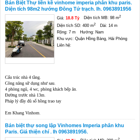
Bán Biệt Thự liền kề vinhome imperia phân khu paris.
Diện tích 98m2 hướng Đông Tứ trạch. lh. 0963891956
2
Giá:
18.8 Tỷ
Diện tích MB: 98 m
2
Diện tích SD: 400 m
Dài: 14 m
Rộng: 7 m
Hướng: Nam
Khu vực: Quận Hồng Bàng, Hải Phòng
Liên hệ:
Cấu trúc nhà 4 tầng.
Công năng sử dụng như sau.
4 phòng ngủ, 4 wc, phòng khách bếp ăn.
Đường trước nhà 13m.
Pháp lý đầy đủ sổ hồng trao tay
Em Khang Vinhom.
Bán biệt thự song lập Vinhomes Imperia phân khu
Paris. Giá thiện chí . lh 0963891956.
2