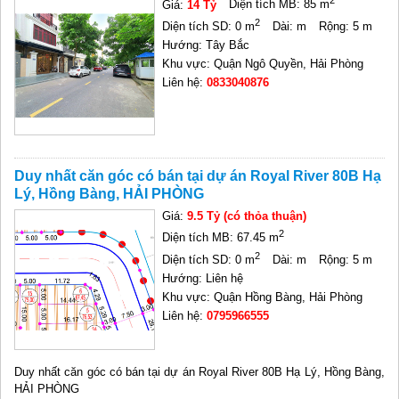
2
Giá:
14 Tỷ
Diện tích MB: 85 m
2
Diện tích SD: 0 m
Dài: m
Rộng: 5 m
Hướng: Tây Bắc
Khu vực: Quận Ngô Quyền, Hải Phòng
Liên hệ:
0833040876
Duy nhất căn góc có bán tại dự án Royal River 80B Hạ
Lý, Hồng Bàng, HẢI PHÒNG
Giá:
9.5 Tỷ (có thỏa thuận)
2
Diện tích MB: 67.45 m
2
Diện tích SD: 0 m
Dài: m
Rộng: 5 m
Hướng: Liên hệ
Khu vực: Quận Hồng Bàng, Hải Phòng
Liên hệ:
0795966555
Duy nhất căn góc có bán tại dự án Royal River 80B Hạ Lý, Hồng Bàng,
HẢI PHÒNG