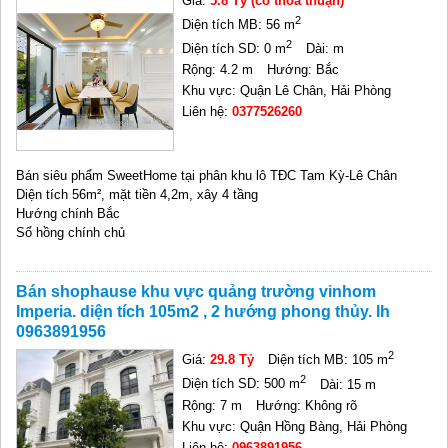
Giá:
5.8 Tỷ (có thỏa thuận)
2
Diện tích MB: 56 m
2
Diện tích SD: 0 m
Dài: m
Rộng: 4.2 m
Hướng: Bắc
Khu vực: Quận Lê Chân, Hải Phòng
Liên hệ:
0377526260
Bán siêu phẩm SweetHome tại phân khu lô TĐC Tam Kỳ-Lê Chân
Diện tích 56m², mặt tiền 4,2m, xây 4 tầng
Hướng chính Bắc
Sổ hồng chính chủ
Bán shophause khu vực quảng trường vinhom
Imperia. diện tích 105m2 , 2 hướng phong thủy. lh
0963891956
2
Giá:
29.8 Tỷ
Diện tích MB: 105 m
2
Diện tích SD: 500 m
Dài: 15 m
Rộng: 7 m
Hướng: Không rõ
Khu vực: Quận Hồng Bàng, Hải Phòng
Liên hệ:
0963891956