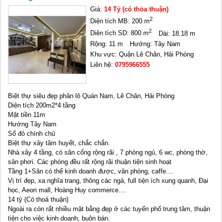
Giá:
14 Tỷ (có thỏa thuận)
2
Diện tích MB: 200 m
2
Diện tích SD: 800 m
Dài: 18.18 m
Rộng: 11 m
Hướng: Tây Nam
Khu vực: Quận Lê Chân, Hải Phòng
Liên hệ:
0795966555
Biệt thự siêu đẹp phân lô Quán Nam, Lê Chân, Hải Phòng
Diện tích 200m2*4 tầng
Mặt tiền 11m
Hướng Tây Nam
Sổ đỏ chính chủ
Biệt thự xây tâm huyết, chắc chắn.
Nhà xây 4 tầng, có sân cổng rộng rãi , 7 phòng ngủ, 6 wc, phòng thờ,
sân phơi. Các phòng đều rất rộng rãi thuận tiện sinh hoạt
Tầng 1+Sân có thể kinh doanh được, văn phòng, caffe....
Vị trí đẹp, xa nghĩa trang, thông các ngả, full tiện ích xung quanh, Đại
học, Aeon mall, Hoàng Huy commerce....
14 tỷ (Có thoả thuận)
Ngoài ra còn rất nhiều mặt bằng đẹp ở các tuyến phố trung tâm, thuận
tiện cho việc kinh doanh, buôn bán.