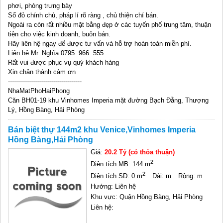
phơi, phòng trưng bày
Sổ đỏ chính chủ, pháp lí rõ ràng , chủ thiện chí bán.
Ngoài ra còn rất nhiều mặt bằng đẹp ở các tuyến phố trung tâm, thuận
tiện cho việc kinh doanh, buôn bán.
Hãy liên hệ ngay để được tư vấn và hỗ trợ hoàn toàn miễn phí.
Liên hệ Mr. Nghĩa 0795. 966. 555
Rất vui được phục vụ quý khách hàng
Xin chân thành cảm ơn
-------------------------------------
NhaMatPhoHaiPhong
Căn BH01-19 khu Vinhomes Imperia mặt đường Bạch Đằng, Thượng
Lý, Hồng Bàng, Hải Phòng
Bán biệt thự 144m2 khu Venice,Vinhomes Imperia
Hồng Bàng,Hải Phòng
Giá:
20.2 Tỷ (có thỏa thuận)
2
Diện tích MB: 144 m
2
Diện tích SD: 0 m
Dài: m
Rộng: m
Hướng: Liên hệ
Khu vực: Quận Hồng Bàng, Hải Phòng
Liên hệ: