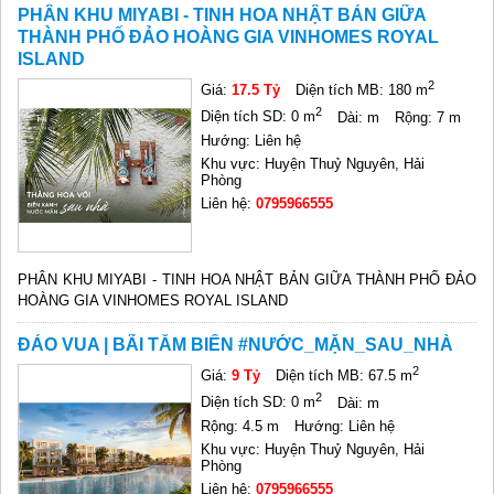
PHÂN KHU MIYABI - TINH HOA NHẬT BẢN GIỮA
THÀNH PHỐ ĐẢO HOÀNG GIA VINHOMES ROYAL
ISLAND
2
Giá:
17.5 Tỷ
Diện tích MB: 180 m
2
Diện tích SD: 0 m
Dài: m
Rộng: 7 m
Hướng: Liên hệ
Khu vực: Huyện Thuỷ Nguyên, Hải
Phòng
Liên hệ:
0795966555
PHÂN KHU MIYABI - TINH HOA NHẬT BẢN GIỮA THÀNH PHỐ ĐẢO
HOÀNG GIA VINHOMES ROYAL ISLAND
ĐẢO VUA | BÃI TẮM BIỂN #NƯỚC_MẶN_SAU_NHÀ
2
Giá:
9 Tỷ
Diện tích MB: 67.5 m
2
Diện tích SD: 0 m
Dài: m
Rộng: 4.5 m
Hướng: Liên hệ
Khu vực: Huyện Thuỷ Nguyên, Hải
Phòng
Liên hệ:
0795966555