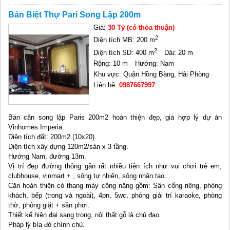
Bán Biệt Thự Pari Song Lập 200m
Giá:
30 Tỷ (có thỏa thuận)
2
Diện tích MB: 200 m
2
Diện tích SD: 400 m
Dài: 20 m
Rộng: 10 m
Hướng: Nam
Khu vực: Quận Hồng Bàng, Hải Phòng
Liên hệ:
0987667997
Bán căn song lập Paris 200m2 hoàn thiện đẹp, giá hợp lý dự án
Vinhomes Imperia.
Diện tích đất: 200m2 (10x20).
Diện tích xây dựng 120m2/sàn x 3 tầng.
Hướng Nam, đường 13m.
Vị trí đẹp đường thông gần rất nhiều tiện ích như vui chơi trẻ em,
clubhouse, vinmart + , sông tự nhiên, sông nhân tạo...
Căn hoàn thiện có thang máy công năng gồm: Sân cổng riêng, phòng
khách, bếp (trong và ngoài), 4pn, 5wc, phòng giải trí karaoke, phòng
thờ, phòng giặt + sân phơi.
Thiết kế hiện đại sang trọng, nội thất gỗ là chủ đạo.
Pháp lý bìa đỏ chính chủ.