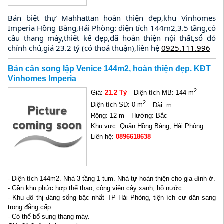
Bán biệt thự Mahhattan hoàn thiện đẹp,khu Vinhomes 
Imperia Hồng Bàng,Hải Phòng: diện tích 144m2,3.5 tầng,có 
cầu thang máy,thiết kế đẹp,đã hoàn thiện nội thất,sổ đỏ 
chính chủ,giá 23.2 tỷ (có thoả thuận),liên hệ 
0925.111.996
Bán căn song lập Venice 144m2, hoàn thiện đẹp. KĐT
Vinhomes Imperia
2
Giá:
21.2 Tỷ
Diện tích MB: 144 m
2
Diện tích SD: 0 m
Dài: m
Rộng: 12 m
Hướng: Bắc
Khu vực: Quận Hồng Bàng, Hải Phòng
Liên hệ:
0896618638
- Diện tích 144m2. Nhà 3 tầng 1 tum. Nhà tự hoàn thiện cho gia đình ở.
- Gần khu phức hợp thể thao, công viên cây xanh, hồ nước.
- Khu đô thị đáng sống bậc nhất TP Hải Phòng, tiện ích cư dân sang
trọng đẳng cấp.
- Có thể bổ sung thang máy.