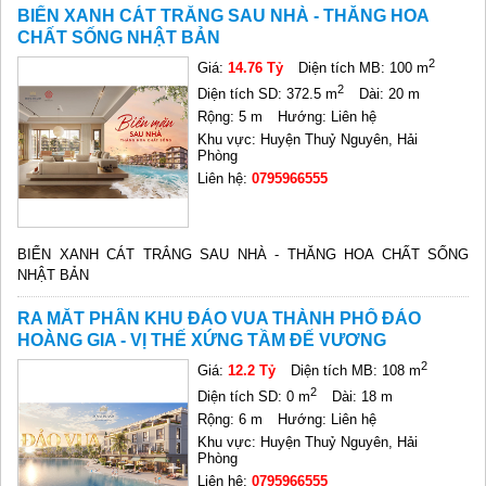
BIỂN XANH CÁT TRẮNG SAU NHÀ - THĂNG HOA
CHẤT SỐNG NHẬT BẢN
2
Giá:
14.76 Tỷ
Diện tích MB: 100 m
2
Diện tích SD: 372.5 m
Dài: 20 m
Rộng: 5 m
Hướng: Liên hệ
Khu vực: Huyện Thuỷ Nguyên, Hải
Phòng
Liên hệ:
0795966555
BIỂN XANH CÁT TRẮNG SAU NHÀ - THĂNG HOA CHẤT SỐNG
NHẬT BẢN
RA MẮT PHÂN KHU ĐẢO VUA THÀNH PHỐ ĐẢO
HOÀNG GIA - VỊ THẾ XỨNG TẦM ĐẾ VƯƠNG
2
Giá:
12.2 Tỷ
Diện tích MB: 108 m
2
Diện tích SD: 0 m
Dài: 18 m
Rộng: 6 m
Hướng: Liên hệ
Khu vực: Huyện Thuỷ Nguyên, Hải
Phòng
Liên hệ:
0795966555