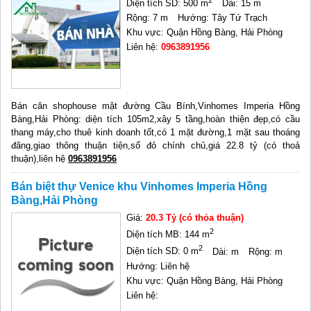
2
Diện tích SD: 500 m
Dài: 15 m
Rộng: 7 m
Hướng: Tây Tứ Trạch
Khu vực: Quận Hồng Bàng, Hải Phòng
Liên hệ:
0963891956
Bán căn shophouse mặt đường Cầu Bính,Vinhomes Imperia Hồng
Bàng,Hải Phòng: diện tích 105m2,xây 5 tầng,hoàn thiện đẹp,có cầu
thang máy,cho thuê kinh doanh tốt,có 1 mặt đường,1 mặt sau thoáng
đãng,giao thông thuận tiện,sổ đỏ chính chủ,giá 22.8 tỷ (có thoả
thuận),liên hệ
0963891956
Bán biệt thự Venice khu Vinhomes Imperia Hồng
Bàng,Hải Phòng
Giá:
20.3 Tỷ (có thỏa thuận)
2
Diện tích MB: 144 m
2
Diện tích SD: 0 m
Dài: m
Rộng: m
Hướng: Liên hệ
Khu vực: Quận Hồng Bàng, Hải Phòng
Liên hệ: