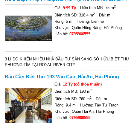
2
Giá:
9.99 Tỷ
Diện tích MB: 75 m
2
Diện tích SD: 318.4 m
Dài: m
Rộng: 5 m
Hướng: Liên hệ
Khu vực: Quận Hồng Bàng, Hải Phòng
Liên hệ:
0795966555
3 LÍ DO KHIẾN NHIỀU NHÀ ĐẦU TƯ SẴN SÀNG SỞ HỮU BIỆT THỰ
PHƯỢNG TÍM TẠI ROYAL RIVER CITY
Bán Căn Biệt Thự 193 Văn Cao, Hải An, Hải Phòng
Giá:
12 Tỷ (có thỏa thuận)
2
Diện tích MB: 190 m
2
Diện tích SD: 760 m
Dài: m
Rộng: 9.4 m
Hướng: Tây Tứ Trạch
Khu vực: Quận Hải An, Hải Phòng
Liên hệ:
0795966555