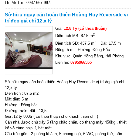
Lh: Mr Tài - 0987.667.997.
Sở hữu ngay căn hoàn thiện Hoàng Huy Reverside vị
trí đẹp giá chỉ 12,x tỷ
Giá:
12.8 Tỷ (có thỏa thuận)
2
Diện tích MB: 87.5 m
2
Diện tích SD: 437.5 m
Dài: 17.5 m
Rộng: 5 m
Hướng: Đông Bắc
Khu vực: Quận Hồng Bàng, Hải Phòng
Liên hệ:
0795966555
Sở hữu ngay căn hoàn thiện Hoàng Huy Reverside vị trí đẹp giá chỉ
12,x tỷ
Diện tích : 87,5 m2
Mặt tiền: 5 m
Hướng : Đông bắc
Đường trước đất : 13,5
Giá :12 tỷ 800tr ( có thoả thuận cho khách thiện chí )
Căn nhà được chủ xây 5 tầng chắc chắn, có thang máy 450kg , thiết
kế vô cùng hợp lí, bắt mắt .
Cấu trúc gồm: 2 phòng khách, 5 phòng ngủ, 6 WC, phòng thờ, sân