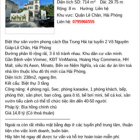
2
Diện tích SD: 714 m
Dài: 29.75 m
Rộng: 8 m
Hướng: Liên hệ
Khu vực: Quận Lê Chân, Hải Phòng
Liên hệ:
0795966555
Biệt thự sân vườn phong cách Địa Trung Hải tại tuyến 2 Võ Nguyên
Giáp-Lê Chân, Hải Phòng
Đường phân lô rộng rãi, 3 ô tô tránh nhau. Khu dân cư văn minh.
Gần Bệnh viện Vinmec, KĐT VinMarina, Hoàng Huy Commerce, HH
Mall, siêu thị Aeon, Minato, Bến xe Niệm Nghĩa, và các dự án lớn toà
nhà lớn thuộc khu đô thị mới của Hải Phòng.
Diện tích: 238m2, ngang 8m.
Kết cấu: Biệt thự 3 tầng
Công năng: 4 phòng ngủ, 5wc, phòng karaoke, 1 phòng khách, bếp,
phòng thờ, sân phơi, ban công, gara ô tô, bể bơi mini, bể cá koi, sân
vườn tiểu cảnh có thể tổ chức tiệc lên đến 40-50 người.
Pháp lý: Bìa hồng chính chủ
Giá 14,8 tỷ (Có thoả thuận)
————————————————
Ngoài ra còn rất nhiều mặt bằng đẹp ở các tuyến phố trung tâm, thuận
tiện cho việc kinh doanh, buôn bán.
Hãy liên hệ ngay để được tư vấn và hỗ trợ hoàn toàn miễn phí.