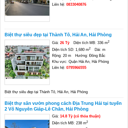
Liên hệ:
0833040876
Biệt thự siêu đẹp tại Thành Tô, Hải An, Hải Phòng
2
Giá:
26 Tỷ
Diện tích MB: 336 m
2
Diện tích SD: 1,680 m
Dài: m
Rộng: 20 m
Hướng: Đông Bắc
Khu vực: Quận Hải An, Hải Phòng
Liên hệ:
0795966555
Biệt thự siêu đẹp tại Thành Tô, Hải An, Hải Phòng
Biệt thự sân vườn phong cách Địa Trung Hải tại tuyến
2 Võ Nguyên Giáp-Lê Chân, Hải Phòng
Giá:
14.8 Tỷ (có thỏa thuận)
2
Diện tích MB: 238 m