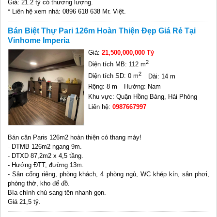
Giá: 21.2 tỷ có thương lượng.
* Liên hệ xem nhà: 0896 618 638 Mr. Việt.
Bán Biệt Thự Pari 126m Hoàn Thiện Đẹp Giá Rẻ Tại
Vinhome Imperia
Giá:
21,500,000,000 Tỷ
2
Diện tích MB: 112 m
2
Diện tích SD: 0 m
Dài: 14 m
Rộng: 8 m
Hướng: Nam
Khu vực: Quận Hồng Bàng, Hải Phòng
Liên hệ:
0987667997
Bán căn Paris 126m2 hoàn thiện có thang máy!
- DTMB 126m2 ngang 9m.
- DTXD 87,2m2 x 4,5 tầng.
- Hướng ĐTT, đường 13m.
- Sân cổng riêng, phòng khách, 4 phòng ngủ, WC khép kín, sân phơi,
phòng thờ, kho để đồ.
Bìa chính chủ sang tên nhanh gọn.
Giá 21,5 tỷ.