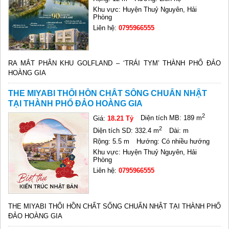
Khu vực: Huyện Thuỷ Nguyên, Hải
Phòng
Liên hệ:
0795966555
RA MẮT PHÂN KHU GOLFLAND – ‘TRÁI TYM’ THÀNH PHỐ ĐẢO
HOÀNG GIA
THE MIYABI THỔI HỒN CHẤT SỐNG CHUẨN NHẬT
TẠI THÀNH PHỐ ĐẢO HOÀNG GIA
2
Giá:
18.21 Tỷ
Diện tích MB: 189 m
2
Diện tích SD: 332.4 m
Dài: m
Rộng: 5.5 m
Hướng: Có nhiều hướng
Khu vực: Huyện Thuỷ Nguyên, Hải
Phòng
Liên hệ:
0795966555
THE MIYABI THỔI HỒN CHẤT SỐNG CHUẨN NHẬT TẠI THÀNH PHỐ
ĐẢO HOÀNG GIA