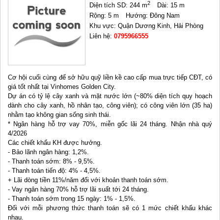
2
Diện tích SD: 244 m
Dài: 15 m
Rộng: 5 m
Hướng: Đông Nam
Khu vực: Quận Dương Kinh, Hải Phòng
Liên hệ:
0795966555
Cơ hội cuối cùng để sở hữu quỹ liền kề cao cấp mua trực tiếp CĐT, có
giá tốt nhất tại Vinhomes Golden City.
Dự án có tỷ lệ cây xanh và mặt nước lớn (~80% diện tích quy hoạch
dành cho cây xanh, hồ nhân tạo, công viên); có công viên lớn (35 ha)
nhằm tạo không gian sống sinh thái.
* Ngân hàng hỗ trợ vay 70%, miễn gốc lãi 24 tháng. Nhận nhà quý
4/2026
Các chiết khấu KH được hưởng.
- Bảo lãnh ngân hàng: 1,2%.
- Thanh toán sớm: 8% - 9,5%.
- Thanh toán tiến độ: 4% - 4,5%.
+ Lãi dòng tiền 11%/năm đối với khoản thanh toán sớm.
- Vay ngân hàng 70% hỗ trợ lãi suất tới 24 tháng.
- Thanh toán sớm trong 15 ngày: 1% - 1,5%.
Đối với mỗi phương thức thanh toán sẽ có 1 mức chiết khấu khác
nhau.