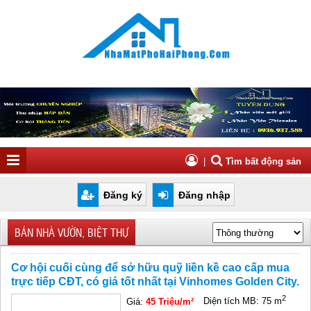
|
Tìm bất động sản
Đăng ký
Đăng nhập
BÁN NHÀ VƯỜN, BIỆT THỰ
Cơ hội cuối cùng để sở hữu quỹ liền kề cao cấp mua
trực tiếp CĐT, có giá tốt nhất tại Vinhomes Golden City.
2
Giá:
45 Triệu/m²
Diện tích MB: 75 m