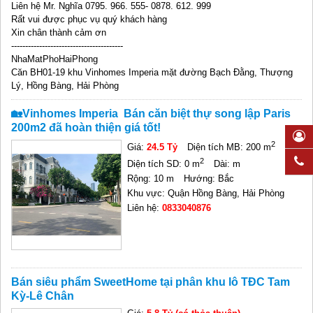
Liên hệ Mr. Nghĩa 0795. 966. 555- 0878. 612. 999
Rất vui được phục vụ quý khách hàng
Xin chân thành cảm ơn
----------------------------------------
NhaMatPhoHaiPhong
Căn BH01-19 khu Vinhomes Imperia mặt đường Bạch Đằng, Thượng
Lý, Hồng Bàng, Hải Phòng
🏡Vinhomes Imperia Bán căn biệt thự song lập Paris
200m2 đã hoàn thiện giá tốt!
2
Giá:
24.5 Tỷ
Diện tích MB: 200 m
2
Diện tích SD: 0 m
Dài: m
Rộng: 10 m
Hướng: Bắc
Khu vực: Quận Hồng Bàng, Hải Phòng
Liên hệ:
0833040876
Bán siêu phẩm SweetHome tại phân khu lô TĐC Tam
Kỳ-Lê Chân