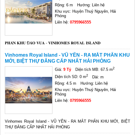
Rộng: 6 m
Hướng: Liên hệ
Khu vực: Huyện Thuỷ Nguyên, Hải
Phòng
Liên hệ:
0795966555
𝐏𝐇𝐀̂𝐍 𝐊𝐇𝐔 Đ𝐀̉𝐎 𝐕𝐔𝐀 - 𝐕𝐈𝐍𝐇𝐎𝐌𝐄𝐒 𝐑𝐎𝐘𝐀𝐋 𝐈𝐒𝐋𝐀𝐍𝐃
Vinhomes Royal Island - VŨ YÊN - RA MẮT PHÂN KHU
MỚI, BIỆT THỰ ĐẲNG CẤP NHẤT HẢI PHÒNG
2
Giá:
9 Tỷ
Diện tích MB: 67.5 m
2
Diện tích SD: 0 m
Dài: m
Rộng: 4.5 m
Hướng: Liên hệ
Khu vực: Huyện Thuỷ Nguyên, Hải
Phòng
Liên hệ:
0795966555
Vinhomes Royal Island - VŨ YÊN - RA MẮT PHÂN KHU MỚI, BIỆT
THỰ ĐẲNG CẤP NHẤT HẢI PHÒNG