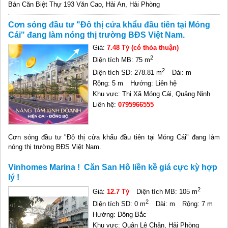
Bán Căn Biệt Thự 193 Văn Cao, Hải An, Hải Phòng
Cơn sóng đầu tư "Đô thị cửa khẩu đầu tiên tại Móng
Cái" đang làm nóng thị trường BĐS Việt Nam.
Giá:
7.48 Tỷ (có thỏa thuận)
2
Diện tích MB: 75 m
2
Diện tích SD: 278.81 m
Dài: m
Rộng: 5 m
Hướng: Liên hệ
Khu vực: Thị Xã Móng Cái, Quảng Ninh
Liên hệ:
0795966555
Cơn sóng đầu tư "Đô thị cửa khẩu đầu tiên tại Móng Cái" đang làm
nóng thị trường BĐS Việt Nam.
Vinhomes Marina ! Căn San Hô liền kề giá cực kỳ hợp
lý !
2
Giá:
12.7 Tỷ
Diện tích MB: 105 m
2
Diện tích SD: 0 m
Dài: m
Rộng: 7 m
Hướng: Đông Bắc
Khu vực: Quận Lê Chân, Hải Phòng