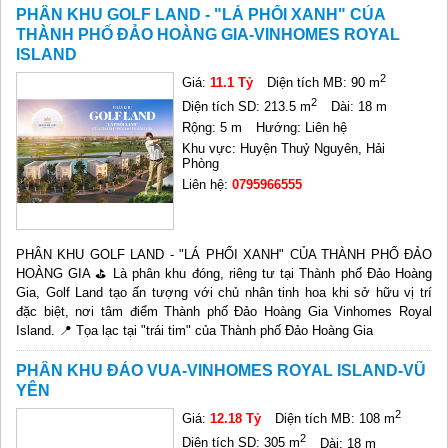
PHÂN KHU GOLF LAND - "LÁ PHỔI XANH" CỦA
THÀNH PHỐ ĐẢO HOÀNG GIA-VINHOMES ROYAL
ISLAND
2
Giá:
11.1 Tỷ
Diện tích MB: 90 m
2
Diện tích SD: 213.5 m
Dài: 18 m
Rộng: 5 m
Hướng: Liên hệ
Khu vực: Huyện Thuỷ Nguyên, Hải
Phòng
Liên hệ:
0795966555
PHÂN KHU GOLF LAND - "LÁ PHỔI XANH" CỦA THÀNH PHỐ ĐẢO
HOÀNG GIA ⛳ Là phân khu đóng, riêng tư tại Thành phố Đảo Hoàng
Gia, Golf Land tạo ấn tượng với chủ nhân tinh hoa khi sở hữu vị trí
đặc biệt, nơi tâm điểm Thành phố Đảo Hoàng Gia Vinhomes Royal
Island. 📍 Tọa lạc tại "trái tim" của Thành phố Đảo Hoàng Gia
PHÂN KHU ĐẢO VUA-VINHOMES ROYAL ISLAND-VŨ
YÊN
2
Giá:
12.18 Tỷ
Diện tích MB: 108 m
2
Diện tích SD: 305 m
Dài: 18 m