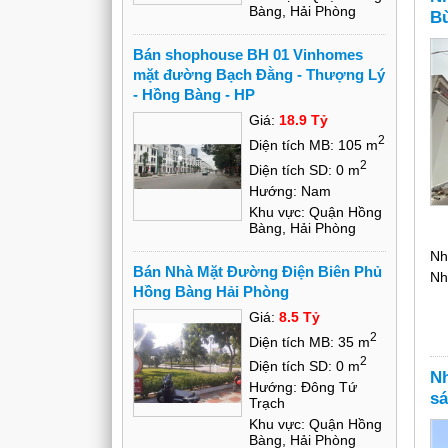
Bàng, Hải Phòng
Bù
Bán shophouse BH 01 Vinhomes
mặt đường Bạch Đằng - Thượng Lý
- Hồng Bàng - HP
Giá:
18.9 Tỷ
2
Diện tích MB: 105 m
2
Diện tích SD: 0 m
Hướng: Nam
Khu vực: Quận Hồng
Bàng, Hải Phòng
Nh
Bán Nhà Mặt Đường Điện Biên Phủ
Nh
Hồng Bàng Hải Phòng
Giá:
8.5 Tỷ
2
Diện tích MB: 35 m
2
Diện tích SD: 0 m
Nh
Hướng: Đông Tứ
sá
Trạch
Khu vực: Quận Hồng
Bàng, Hải Phòng