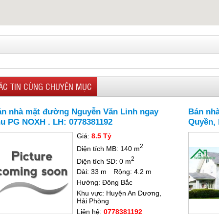
ÁC TIN CÙNG CHUYÊN MỤC
n nhà mặt đường Nguyễn Văn Linh ngay
Bán nhà
u PG NOXH . LH: 0778381192
Quyền, 
Giá:
8.5 Tỷ
2
Diện tích MB: 140 m
2
Diện tích SD: 0 m
Dài: 33 m
Rộng: 4.2 m
Hướng: Đông Bắc
Khu vực: Huyện An Dương,
Hải Phòng
Liên hệ:
0778381192