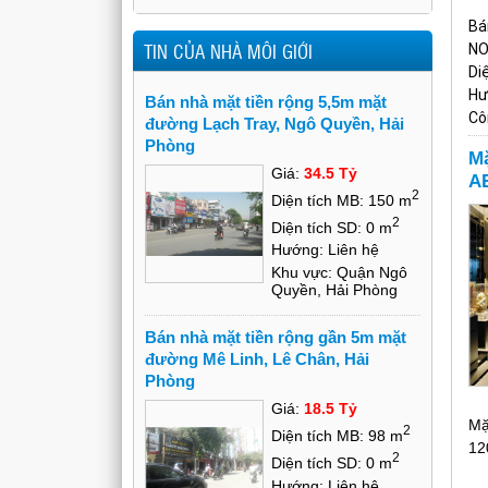
Bá
TIN CỦA NHÀ MÔI GIỚI
NO
Di
Hư
Bán nhà mặt tiền rộng 5,5m mặt
Cô
đường Lạch Tray, Ngô Quyền, Hải
kh
Phòng
Mặ
Nh
Giá:
34.5 Tỷ
AE
Phá
2
Diện tích MB: 150 m
Má
Giá
2
Diện tích SD: 0 m
Liê
Hướng: Liên hệ
Khu vực: Quận Ngô
Quyền, Hải Phòng
Bán nhà mặt tiền rộng gần 5m mặt
đường Mê Linh, Lê Chân, Hải
Phòng
Giá:
18.5 Tỷ
Mặ
2
Diện tích MB: 98 m
12
2
Diện tích SD: 0 m
Hướng: Liên hệ