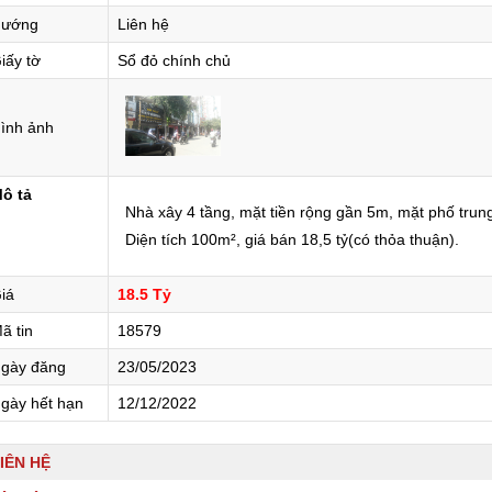
ướng
Liên hệ
iấy tờ
Sổ đỏ chính chủ
ình ảnh
ô tả
Nhà xây 4 tầng, mặt tiền rộng gần 5m, mặt phố trun
Diện tích 100m², giá bán 18,5 tỷ(có thỏa thuận).
iá
18.5 Tỷ
ã tin
18579
gày đăng
23/05/2023
gày hết hạn
12/12/2022
IÊN HỆ