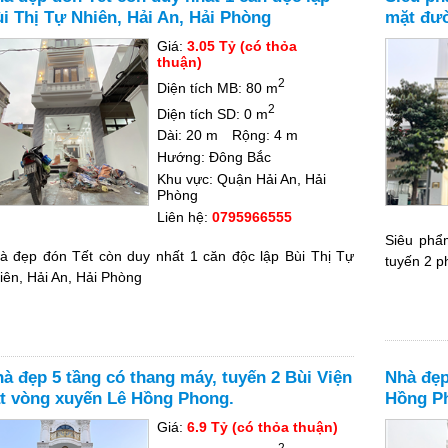
i Thị Tự Nhiên, Hải An, Hải Phòng
mặt đườ
Lê Chân
Giá:
3.05 Tỷ (có thỏa
thuận)
2
Diện tích MB: 80 m
2
Diện tích SD: 0 m
Dài: 20 m
Rộng: 4 m
Hướng: Đông Bắc
Khu vực: Quận Hải An, Hải
Phòng
Liên hệ:
0795966555
Siêu phẩ
à đẹp đón Tết còn duy nhất 1 căn độc lập Bùi Thị Tự
tuyến 2 p
iên, Hải An, Hải Phòng
à đẹp 5 tầng có thang máy, tuyến 2 Bùi Viện
Nhà đẹp
t vòng xuyến Lê Hồng Phong.
Hồng P
Giá:
6.9 Tỷ (có thỏa thuận)
2