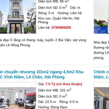
Diện tích MB: 86 m
2
Diện tích SD: 0 m
Dài: m
Rộng: 5 m
Hướng: Liên hệ
Khu vực: Quận Hải An, Hải
Phòng
Liên hệ:
0795966555
à đẹp 5 tầng có thang máy, tuyến 2 Bùi Viện sát vòng
Nhà đẹp 5
yến Lê Hồng Phong.
Đường rộn
đường LH
phòng.
ần chuyển nhượng 101m2 ngang 4,5m2 Khu
Chính c
C Vĩnh Niệm, Lê Chân, Hải Phòng
Niệm, L
Giá:
7.5 Tỷ (có thỏa thuận)
2
Diện tích MB: 101 m
2
Diện tích SD: 0 m
Dài: 22.5 m
Rộng: 4.5 m
Hướng: Đông Nam