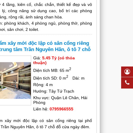
 4 tầng, kiên cố, chắc chắn, thiết kế đẹp và vô
 lý, công năng sử dụng cao, bố trí các phòng
áng, rộng rãi, ánh sáng chan hòa.
m: phòng khách, 4 phòng ngủ, phòng thờ, phòng
ơi, sân chơi, 2 toilet.
n rộng 3,4m nở hậu 3,6m, lô góc 3 mặt thoáng, 1
g 2 mặt ngõ, nhà có cửa lách, thuận tiện giao
ẩm xây mới độc lập có sân cổng riêng
h hoạt.
 trung tâm Trần Nguyên Hãn, ô tô 7 chỗ
n trục đường rộng, thông thoáng, vỉa hè 2 bên,
ngày đêm.
Giá:
5.45 Tỷ (có thỏa
kinh doanh, buôn bán, mở văn phòng, công ty,
thuận)
 shop thời trang...
2
Diện tích MB: 65 m
hu dân cư đông đúc, tuyến phố tấp nập, có nhiều
2
Diện tích SD: 0 m
Dài: m
 lại, rất sầm uất, văn minh lịch sự, khu dân trí
Rộng: 4 m
nh tốt.
Hướng: Tây Tứ Trạch
ờng học các cấp, chợ, bệnh viện, công an quận
Khu vực: Quận Lê Chân, Hải
n, Coopmart, ủy ban, nhà hàng...xung quanh
Phòng
 đủ các tổ hợp dịch vụ sinh hoạt rất tiện lợi.
Liên hệ:
0795966555
m xây mới độc lập có sân cổng riêng tại phố
 Trần Nguyên Hãn, ô tô 7 chỗ đỗ cửa ngày đêm.