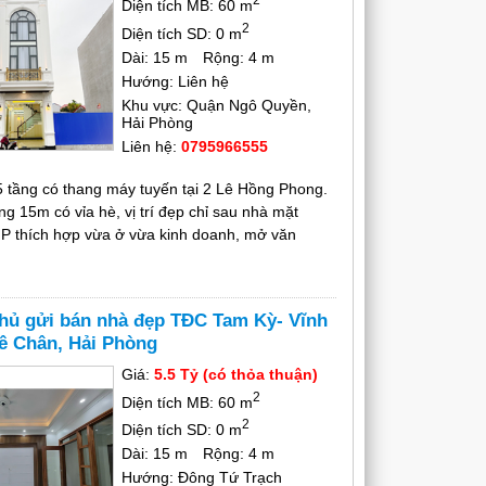
Diện tích MB: 60 m
2
Diện tích SD: 0 m
Dài: 15 m
Rộng: 4 m
Hướng: Liên hệ
Khu vực: Quận Ngô Quyền,
Hải Phòng
Liên hệ:
0795966555
 tầng có thang máy tuyến tại 2 Lê Hồng Phong.
g 15m có vỉa hè, vị trí đẹp chỉ sau nhà mặt
P thích hợp vừa ở vừa kinh doanh, mở văn
hủ gửi bán nhà đẹp TĐC Tam Kỳ- Vĩnh
ê Chân, Hải Phòng
Giá:
5.5 Tỷ (có thỏa thuận)
2
Diện tích MB: 60 m
2
Diện tích SD: 0 m
Dài: 15 m
Rộng: 4 m
Hướng: Đông Tứ Trạch