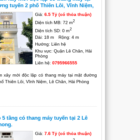
ng tuyến 2 phố Thiên Lôi, Vĩnh Niệm,
, Hải Phòng
Giá:
6.5 Tỷ (có thỏa thuận)
2
Diện tích MB: 72 m
2
Diện tích SD: 0 m
Dài: 18 m
Rộng: 4 m
Hướng: Liên hệ
Khu vực: Quận Lê Chân, Hải
Phòng
Liên hệ:
0795966555
m xây mới độc lập có thang máy tại mặt đường
hố Thiên Lôi, Vĩnh Niệm, Lê Chân, Hải Phòng
 5 tầng có thang máy tuyến tại 2 Lê
hong.
Giá:
7.6 Tỷ (có thỏa thuận)
2