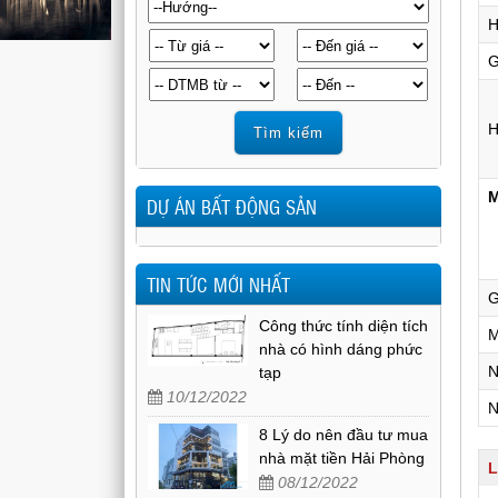
H
G
H
M
DỰ ÁN BẤT ĐỘNG SẢN
TIN TỨC MỚI NHẤT
G
Công thức tính diện tích
M
nhà có hình dáng phức
N
tạp
10/12/2022
N
8 Lý do nên đầu tư mua
nhà mặt tiền Hải Phòng
L
08/12/2022