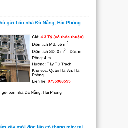
hủ gửi bán nhà Đà Nẵng, Hải Phòng
Giá:
4.3 Tỷ (có thỏa thuận)
2
Diện tích MB: 55 m
2
Diện tích SD: 0 m
Dài: m
Rộng: 4 m
Hướng: Tây Tứ Trạch
Khu vực: Quận Hải An, Hải
Phòng
Liên hệ:
0795966555
ủ gửi bán nhà Đà Nẵng, Hải Phòng
ẩm xây mới độc lập có thang máy tại