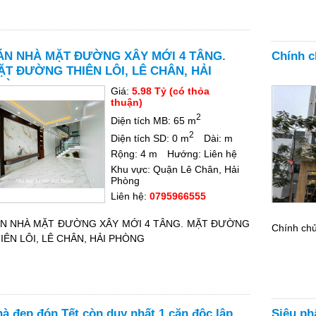
ÁN NHÀ MẶT ĐƯỜNG XÂY MỚI 4 TÂNG.
Chính c
ẶT ĐƯỜNG THIÊN LÔI, LÊ CHÂN, HẢI
HÒNG
Giá:
5.98 Tỷ (có thỏa
thuận)
2
Diện tích MB: 65 m
2
Diện tích SD: 0 m
Dài: m
Rộng: 4 m
Hướng: Liên hệ
Khu vực: Quận Lê Chân, Hải
Phòng
Liên hệ:
0795966555
N NHÀ MẶT ĐƯỜNG XÂY MỚI 4 TÂNG. MẶT ĐƯỜNG
Chính ch
IÊN LÔI, LÊ CHÂN, HẢI PHÒNG
à đẹp đón Tết còn duy nhất 1 căn độc lập
Siêu ph