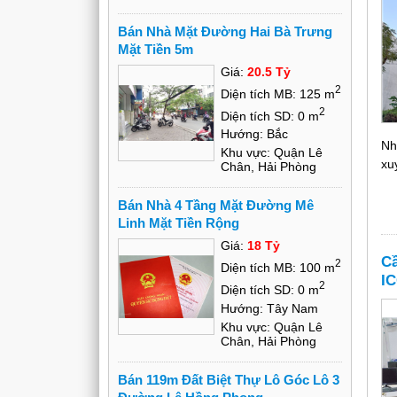
Bán Nhà Mặt Đường Hai Bà Trưng
Mặt Tiền 5m
Giá:
20.5 Tỷ
2
Diện tích MB: 125 m
2
Diện tích SD: 0 m
Hướng: Bắc
Nh
Khu vực: Quận Lê
xu
Chân, Hải Phòng
Bán Nhà 4 Tầng Mặt Đường Mê
Linh Mặt Tiền Rộng
Giá:
18 Tỷ
C
2
Diện tích MB: 100 m
IC
2
Diện tích SD: 0 m
Hướng: Tây Nam
Khu vực: Quận Lê
Chân, Hải Phòng
Bán 119m Đất Biệt Thự Lô Góc Lô 3