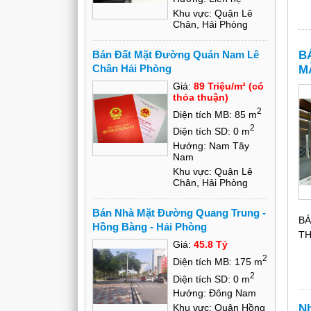
Khu vực: Quận Lê
Chân, Hải Phòng
B
Bán Đất Mặt Đường Quán Nam Lê
Chân Hải Phòng
M
P
Giá:
89 Triệu/m² (có
thỏa thuận)
2
Diện tích MB: 85 m
2
Diện tích SD: 0 m
Hướng: Nam Tây
Nam
Khu vực: Quận Lê
Chân, Hải Phòng
Bán Nhà Mặt Đường Quang Trung -
BÁ
Hồng Bàng - Hải Phòng
TH
Giá:
45.8 Tỷ
2
Diện tích MB: 175 m
2
Diện tích SD: 0 m
Hướng: Đông Nam
Nh
Khu vực: Quận Hồng