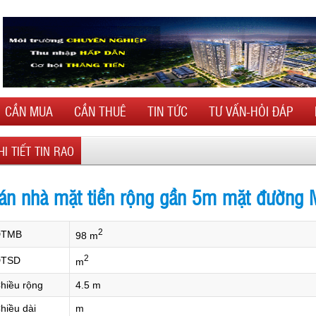
CẦN MUA
CẦN THUÊ
TIN TỨC
TƯ VẤN-HỎI ĐÁP
HI TIẾT TIN RAO
án nhà mặt tiền rộng gần 5m mặt đường M
2
DTMB
98 m
2
TSD
m
hiều rộng
4.5 m
hiều dài
m