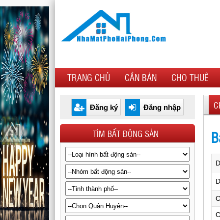
TRANG CHỦ
CẦN BÁN
CHO THUÊ
C
Đăng ký
Đăng nhập
TÌM BẤT ĐỘNG SẢN
B
D
C
C