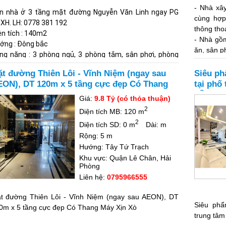
- Nhà xây
n nhà ở 3 tầng mặt đường Nguyễn Văn Linh ngay PG
cùng hợp
XH. LH:
0778 381 192
thông tho
ện tích : 140m2
- Nhà gồ
ớng : Đông bắc
ăn, sân ph
ng năng : 3 phòng ngủ, 3 phòng tắm, sân phơi, phòng
- Mặt tiề
ách, phòng thờ riêng.
mặt đườn
t đường Thiên Lôi - Vĩnh Niệm (ngay sau
Siêu ph
à dân xây 3 tầng + xưởng trước nhà.
thông, sin
ON), DT 120m x 5 tầng cực đẹp Có Thang
tại phố
p lí : sổ đỏ chính chủ
- Nằm trê
y Xịn Xò
đỗ cửa 
 : 8,5 tỷ ( có thoả thuận )
Giá:
9.8 Tỷ (có thỏa thuận)
phù hợp 
n hệ :
0778 381 192
2
Diện tích MB: 120 m
spa, nail,
2
- Thuộc k
Diện tích SD: 0 m
Dài: m
người qua
Rộng: 5 m
cao, an ni
Hướng: Tây Tứ Trạch
- Gần trư
Khu vực: Quận Lê Chân, Hải
Phòng
Ngô Quyề
Liên hệ:
0795966555
nhà có đầy
t đường Thiên Lôi - Vĩnh Niệm (ngay sau AEON), DT
Siêu phẩ
0m x 5 tầng cực đẹp Có Thang Máy Xịn Xò
trung tâm