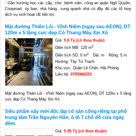
- Gần trường học các cấp, chợ, bệnh viện, công an quận Ngô Quyền,
Coopmart, ủy ban, nhà hàng...xung quanh nhà có đầy đủ các tổ hợp
dịch vụ sinh hoạt rất tiện lợi.
Mặt đường Thiên Lôi - Vĩnh Niệm (ngay sau AEON), DT
120m x 5 tầng cực đẹp Có Thang Máy Xịn Xò
Giá:
9.8 Tỷ (có thỏa thuận)
2
Diện tích MB: 120 m
2
Diện tích SD: 0 m
Dài: m
Rộng: 5 m
Hướng: Tây Tứ Trạch
Khu vực: Quận Lê Chân, Hải Phòng
Liên hệ:
0795966555
Mặt đường Thiên Lôi - Vĩnh Niệm (ngay sau AEON), DT 120m x 5 tầng
cực đẹp Có Thang Máy Xịn Xò
Siêu phẩm xây mới độc lập có sân cổng riêng tại phố
trung tâm Trần Nguyên Hãn, ô tô 7 chỗ đỗ cửa ngày
đêm.
Giá:
5.45 Tỷ (có thỏa thuận)