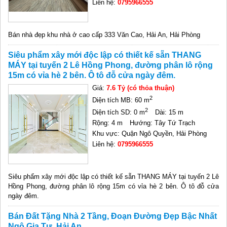
Liên hệ:
0795966555
Bán nhà đẹp khu nhà ở cao cấp 333 Văn Cao, Hải An, Hải Phòng
Siêu phẩm xây mới độc lập có thiết kế sẵn THANG
MÁY tại tuyến 2 Lê Hồng Phong, đường phân lô rộng
15m có vỉa hè 2 bên. Ô tô đỗ cửa ngày đêm.
Giá:
7.6 Tỷ (có thỏa thuận)
2
Diện tích MB: 60 m
2
Diện tích SD: 0 m
Dài: 15 m
Rộng: 4 m
Hướng: Tây Tứ Trạch
Khu vực: Quận Ngô Quyền, Hải Phòng
Liên hệ:
0795966555
Siêu phẩm xây mới độc lập có thiết kế sẵn THANG MÁY tại tuyến 2 Lê
Hồng Phong, đường phân lô rộng 15m có vỉa hè 2 bên. Ô tô đỗ cửa
ngày đêm.
Bán Đất Tặng Nhà 2 Tầng, Đoạn Đường Đẹp Bậc Nhất
Ngô Gia Tự, Hải An