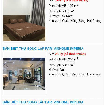
Giá:
14.8 Tỷ (có thỏa thuận)
2
Diện tích MB: 120 m
2
Diện tích SD: 0 m
Hướng: Tây Nam
Khu vực: Quận Hồng Bàng, Hải Phòng
BÁN BIỆT THỰ SONG LẬP PARI VINHOME IMPERIA
Giá:
28 Tỷ (có thỏa thuận)
2
Diện tích MB: 200 m
2
Diện tích SD: 0 m
Hướng: Nam
Khu vực: Quận Hồng Bàng, Hải Phòng
BÁN BIỆT THỰ SONG LẬP PARI VINHOME IMPERIA