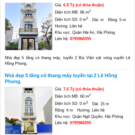
Giá:
6.9 Tỷ (có thỏa thuận)
2
Diện tích MB: 86 m
2
Diện tích SD: 0 m
Dài: m
Rộng: 5 m
Hướng: Liên hệ
Khu vực: Quận Hải An, Hải Phòng
Liên hệ:
0795966555
Nhà đẹp 5 tầng có thang máy, tuyến 2 Bùi Viện sát vòng xuyến Lê
Hồng Phong.
Nhà đẹp 5 tầng có thang máy tuyến tại 2 Lê Hồng
Phong.
Giá:
7.6 Tỷ (có thỏa thuận)
2
Diện tích MB: 60 m
2
Diện tích SD: 0 m
Dài: 15 m
Rộng: 4 m
Hướng: Liên hệ
Khu vực: Quận Ngô Quyền, Hải Phòng
Liên hệ:
0795966555