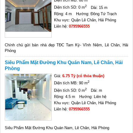
Diện tích MB: 60 m
2
Diện tích SD: 0 m
Dài: 15 m
Rộng: 4 m
Hướng: Đông Tứ Trạch
Khu vực: Quận Lê Chân, Hải Phòng
Liên hệ:
0795966555
Chính chủ gửi bán nhà đẹp TĐC Tam Kỳ- Vĩnh Niệm, Lê Chân, Hải
Phòng
Siêu Phẩm Mặt Đường Khu Quán Nam, Lê Chân, Hải
Phòng
Giá:
6.75 Tỷ (có thỏa thuận)
2
Diện tích MB: 90 m
2
Diện tích SD: 0 m
Dài: m
Rộng: 4.5 m
Hướng: Liên hệ
Khu vực: Quận Lê Chân, Hải Phòng
Liên hệ:
0795966555
Siêu Phẩm Mặt Đường Khu Quán Nam, Lê Chân, Hải Phòng