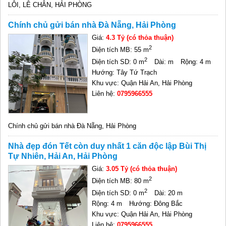
LÔI, LÊ CHÂN, HẢI PHÒNG
Chính chủ gửi bán nhà Đà Nẵng, Hải Phòng
Giá:
4.3 Tỷ (có thỏa thuận)
2
Diện tích MB: 55 m
2
Diện tích SD: 0 m
Dài: m
Rộng: 4 m
Hướng: Tây Tứ Trạch
Khu vực: Quận Hải An, Hải Phòng
Liên hệ:
0795966555
Chính chủ gửi bán nhà Đà Nẵng, Hải Phòng
Nhà đẹp đón Tết còn duy nhất 1 căn độc lập Bùi Thị
Tự Nhiên, Hải An, Hải Phòng
Giá:
3.05 Tỷ (có thỏa thuận)
2
Diện tích MB: 80 m
2
Diện tích SD: 0 m
Dài: 20 m
Rộng: 4 m
Hướng: Đông Bắc
Khu vực: Quận Hải An, Hải Phòng
Liên hệ:
0795966555