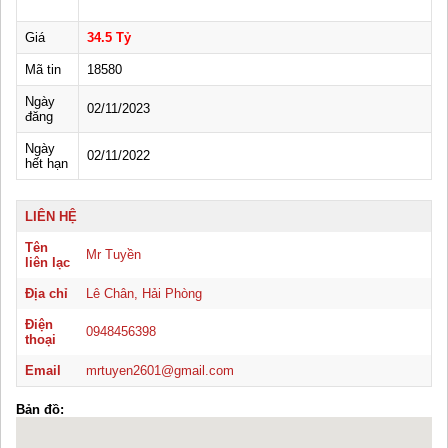
Giá
34.5 Tỷ
Mã tin
18580
Ngày
02/11/2023
đăng
Ngày
02/11/2022
hết hạn
LIÊN HỆ
Tên
Mr Tuyền
liên lạc
Địa chỉ
Lê Chân, Hải Phòng
Điện
0948456398
thoại
Email
mrtuyen2601@gmail.com
Bản đồ: