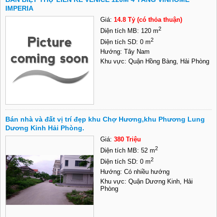
IMPERIA
Giá:
14.8 Tỷ (có thỏa thuận)
2
Diện tích MB: 120 m
2
Diện tích SD: 0 m
Hướng: Tây Nam
Khu vực: Quận Hồng Bàng, Hải Phòng
Bán nhà và đất vị trí đẹp khu Chợ Hương,khu Phương Lung
Dương Kinh Hải Phòng.
Giá:
380 Triệu
2
Diện tích MB: 52 m
2
Diện tích SD: 0 m
Hướng: Có nhiều hướng
Khu vực: Quận Dương Kinh, Hải
Phòng