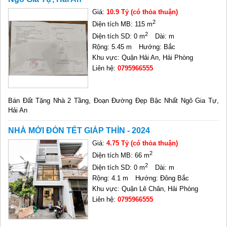
Giá:
10.9 Tỷ (có thỏa thuận)
2
Diện tích MB: 115 m
2
Diện tích SD: 0 m
Dài: m
Rộng: 5.45 m
Hướng: Bắc
Khu vực: Quận Hải An, Hải Phòng
Liên hệ:
0795966555
Bán Đất Tặng Nhà 2 Tầng, Đoạn Đường Đẹp Bậc Nhất Ngô Gia Tự,
Hải An
NHÀ MỚI ĐÓN TẾT GIÁP THÌN - 2024
Giá:
4.75 Tỷ (có thỏa thuận)
2
Diện tích MB: 66 m
2
Diện tích SD: 0 m
Dài: m
Rộng: 4.1 m
Hướng: Đông Bắc
Khu vực: Quận Lê Chân, Hải Phòng
Liên hệ:
0795966555