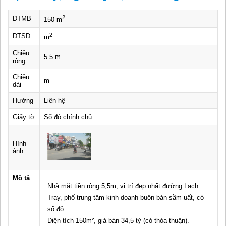
2
DTMB
150 m
2
DTSD
m
Chiều
5.5 m
rộng
Chiều
m
dài
Hướng
Liên hệ
Giấy tờ
Sổ đỏ chính chủ
Hình
ảnh
Mô tả
Nhà mặt tiền rộng 5,5m, vị trí đẹp nhất đường Lạch
Tray, phố trung tâm kinh doanh buôn bán sầm uất, có
sổ đỏ.
Diện tích 150m², giá bán 34,5 tỷ (có thỏa thuận).