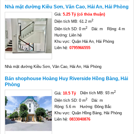
Nhà mặt đường Kiều Sơn, Văn Cao, Hải An, Hải Phòng
Giá:
5.25 Tỷ (có thỏa thuận)
2
Diện tích MB: 61.2 m
2
Diện tích SD: 0 m
Dài: m
Rộng: 4 m
Hướng: Liên hệ
Khu vực: Quận Hải An, Hải Phòng
Liên hệ:
0795966555
Nhà mặt đường Kiều Sơn, Văn Cao, Hải An, Hải Phòng
Bán shophouse Hoàng Huy Riverside Hồng Bàng, Hải
Phòng
2
Giá:
10.5 Tỷ
Diện tích MB: 93 m
2
Diện tích SD: 0 m
Dài: m
Rộng: 5.6 m
Hướng: Đông Bắc
Khu vực: Quận Hồng Bàng, Hải Phòng
Liên hệ:
0833040876