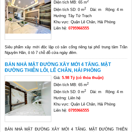
2
Diện tích MB: 65 m
2
Diện tích SD: 0 m
Dài: m
Rộng: 4 m
Hướng: Tây Tứ Trạch
Khu vực: Quận Lê Chân, Hải Phòng
Liên hệ:
0795966555
Siêu phẩm xây mới độc lập có sân cổng riêng tại phố trung tâm Trần
Nguyên Hãn, ô tô 7 chỗ đỗ cửa ngày đêm.
BÁN NHÀ MẶT ĐƯỜNG XÂY MỚI 4 TÂNG. MẶT
ĐƯỜNG THIÊN LÔI, LÊ CHÂN, HẢI PHÒNG
Giá:
5.98 Tỷ (có thỏa thuận)
2
Diện tích MB: 65 m
2
Diện tích SD: 0 m
Dài: m
Rộng: 4 m
Hướng: Liên hệ
Khu vực: Quận Lê Chân, Hải Phòng
Liên hệ:
0795966555
BÁN NHÀ MẶT ĐƯỜNG XÂY MỚI 4 TÂNG. MẶT ĐƯỜNG THIÊN