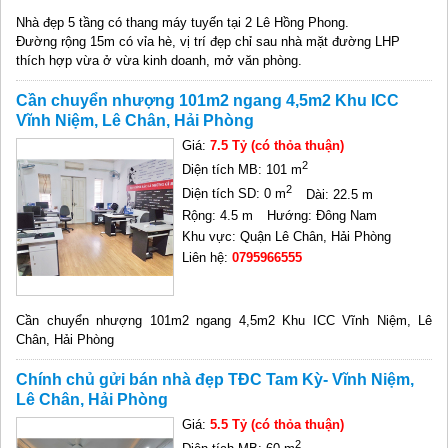
Nhà đẹp 5 tầng có thang máy tuyến tại 2 Lê Hồng Phong.
Đường rộng 15m có vỉa hè, vị trí đẹp chỉ sau nhà mặt đường LHP
thích hợp vừa ở vừa kinh doanh, mở văn phòng.
Cần chuyển nhượng 101m2 ngang 4,5m2 Khu ICC
Vĩnh Niệm, Lê Chân, Hải Phòng
Giá:
7.5 Tỷ (có thỏa thuận)
2
Diện tích MB: 101 m
2
Diện tích SD: 0 m
Dài: 22.5 m
Rộng: 4.5 m
Hướng: Đông Nam
Khu vực: Quận Lê Chân, Hải Phòng
Liên hệ:
0795966555
Cần chuyển nhượng 101m2 ngang 4,5m2 Khu ICC Vĩnh Niệm, Lê
Chân, Hải Phòng
Chính chủ gửi bán nhà đẹp TĐC Tam Kỳ- Vĩnh Niệm,
Lê Chân, Hải Phòng
Giá:
5.5 Tỷ (có thỏa thuận)
2