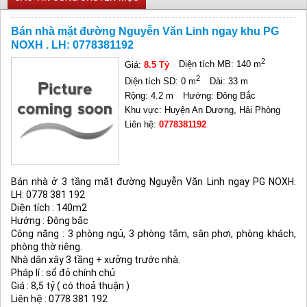
Bán nhà mặt đường Nguyễn Văn Linh ngay khu PG
NOXH . LH: 0778381192
2
Giá:
8.5 Tỷ
Diện tích MB: 140 m
2
Diện tích SD: 0 m
Dài: 33 m
Rộng: 4.2 m
Hướng: Đông Bắc
Khu vực: Huyện An Dương, Hải Phòng
Liên hệ:
0778381192
Bán nhà ở 3 tầng mặt đường Nguyễn Văn Linh ngay PG NOXH.
LH:
0778 381 192
Diện tích : 140m2
Hướng : Đông bắc
Công năng : 3 phòng ngủ, 3 phòng tắm, sân phơi, phòng khách,
phòng thờ riêng.
Nhà dân xây 3 tầng + xưởng trước nhà.
Pháp lí : sổ đỏ chính chủ
Giá : 8,5 tỷ ( có thoả thuận )
Liên hệ :
0778 381 192