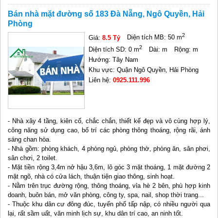
Bán nhà mặt đường số 183 Đà Nẵng, Ngô Quyền, Hải
Phòng
2
Giá:
8.5 Tỷ
Diện tích MB: 50 m
2
Diện tích SD: 0 m
Dài: m
Rộng: m
Hướng: Tây Nam
Khu vực: Quận Ngô Quyền, Hải Phòng
Liên hệ:
0925.111.996
- Nhà xây 4 tầng, kiên cố, chắc chắn, thiết kế đẹp và vô cùng hợp lý,
công năng sử dụng cao, bố trí các phòng thông thoáng, rộng rãi, ánh
sáng chan hòa.
- Nhà gồm: phòng khách, 4 phòng ngủ, phòng thờ, phòng ăn, sân phơi,
sân chơi, 2 toilet.
- Mặt tiền rộng 3,4m nở hậu 3,6m, lô góc 3 mặt thoáng, 1 mặt đường 2
mặt ngõ, nhà có cửa lách, thuận tiện giao thông, sinh hoạt.
- Nằm trên trục đường rộng, thông thoáng, vỉa hè 2 bên, phù hợp kinh
doanh, buôn bán, mở văn phòng, công ty, spa, nail, shop thời trang...
- Thuộc khu dân cư đông đúc, tuyến phố tấp nập, có nhiều người qua
lại, rất sầm uất, văn minh lịch sự, khu dân trí cao, an ninh tốt.