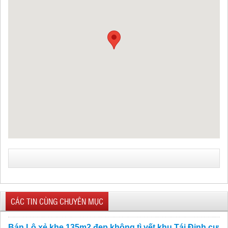
CÁC TIN CÙNG CHUYÊN MỤC
Bán Lô xẻ khe 135m2 đẹp không tì vết khu Tái Định cư