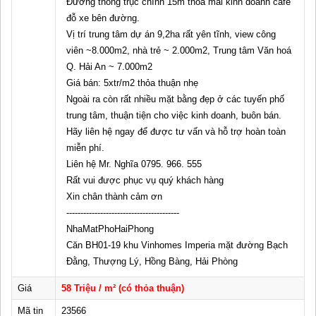
Đường thông trục chính 15m thoả mái kinh doanh cafe
đỗ xe bên đường.
Vị trí trung tâm dự án 9,2ha rất yên tĩnh, view công
viên ~8.000m2, nhà trẻ ~ 2.000m2, Trung tâm Văn hoá
Q. Hải An ~ 7.000m2
Giá bán: 5xtr/m2 thỏa thuận nhẹ
Ngoài ra còn rất nhiều mặt bằng đẹp ở các tuyến phố
trung tâm, thuận tiện cho việc kinh doanh, buôn bán.
Hãy liên hệ ngay để được tư vấn và hỗ trợ hoàn toàn
miễn phí.
Liên hệ Mr. Nghĩa 0795. 966. 555
Rất vui được phục vụ quý khách hàng
Xin chân thành cảm ơn
----------------------------------------
NhaMatPhoHaiPhong
Căn BH01-19 khu Vinhomes Imperia mặt đường Bạch
Đằng, Thượng Lý, Hồng Bàng, Hải Phòng
Giá
58 Triệu / m² (có thỏa thuận)
Mã tin
23566