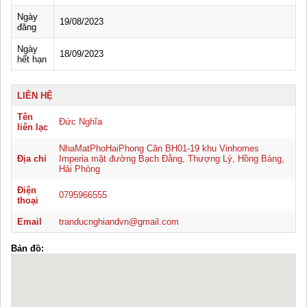
Ngày
19/08/2023
đăng
Ngày
18/09/2023
hết hạn
LIÊN HỆ
Tên
Đức Nghĩa
liên lạc
NhaMatPhoHaiPhong Căn BH01-19 khu Vinhomes
Địa chỉ
Imperia mặt đường Bạch Đằng, Thượng Lý, Hồng Bàng,
Hải Phòng
Điện
0795966555
thoại
Email
tranducnghiandvn@gmail.com
Bản đồ: