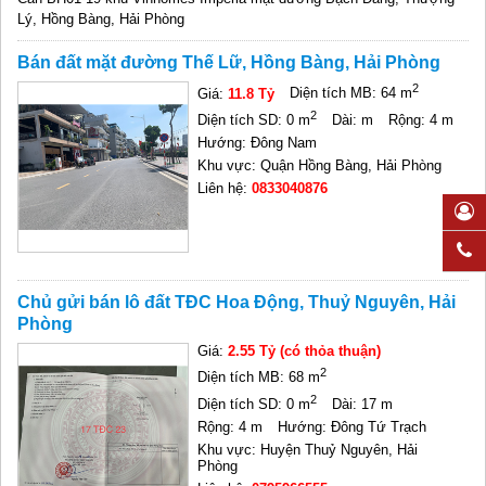
Lý, Hồng Bàng, Hải Phòng
Bán đất mặt đường Thế Lữ, Hồng Bàng, Hải Phòng
2
Giá:
11.8 Tỷ
Diện tích MB: 64 m
2
Diện tích SD: 0 m
Dài: m
Rộng: 4 m
Hướng: Đông Nam
Khu vực: Quận Hồng Bàng, Hải Phòng
Liên hệ:
0833040876
Chủ gửi bán lô đất TĐC Hoa Động, Thuỷ Nguyên, Hải
Phòng
Giá:
2.55 Tỷ (có thỏa thuận)
2
Diện tích MB: 68 m
2
Diện tích SD: 0 m
Dài: 17 m
Rộng: 4 m
Hướng: Đông Tứ Trạch
Khu vực: Huyện Thuỷ Nguyên, Hải
Phòng