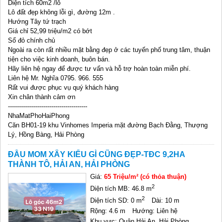
Diện tích 60m2 /lô
Lô đất đẹp không lỗi gì, đường 12m .
Hướng Tây tứ trạch
Giá chỉ 52,99 triệu/m2 có bớt
Sổ đỏ chính chủ
Ngoài ra còn rất nhiều mặt bằng đẹp ở các tuyến phố trung tâm, thuận
tiện cho việc kinh doanh, buôn bán.
Hãy liên hệ ngay để được tư vấn và hỗ trợ hoàn toàn miễn phí.
Liên hệ Mr. Nghĩa 0795. 966. 555
Rất vui được phục vụ quý khách hàng
Xin chân thành cảm ơn
----------------------------------------
NhaMatPhoHaiPhong
Căn BH01-19 khu Vinhomes Imperia mặt đường Bạch Đằng, Thượng
Lý, Hồng Bàng, Hải Phòng
ĐẦU MOM XÂY KIỂU GÌ CŨNG ĐẸP-TĐC 9,2HA
THÀNH TÔ, HẢI AN, HẢI PHÒNG
Giá:
65 Triệu/m² (có thỏa thuận)
2
Diện tích MB: 46.8 m
2
Diện tích SD: 0 m
Dài: 10 m
Rộng: 4.6 m
Hướng: Liên hệ
Khu vực: Quận Hải An, Hải Phòng