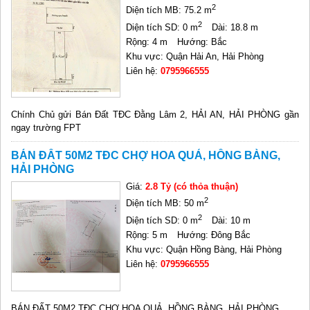
2
Diện tích MB: 75.2 m
2
Diện tích SD: 0 m
Dài: 18.8 m
Rộng: 4 m
Hướng: Bắc
Khu vực: Quận Hải An, Hải Phòng
Liên hệ:
0795966555
Chính Chủ gửi Bán Đất TĐC Đằng Lâm 2, HẢI AN, HẢI PHÒNG gần
ngay trường FPT
BÁN ĐẤT 50M2 TĐC CHỢ HOA QUẢ, HỒNG BÀNG,
HẢI PHÒNG
Giá:
2.8 Tỷ (có thỏa thuận)
2
Diện tích MB: 50 m
2
Diện tích SD: 0 m
Dài: 10 m
Rộng: 5 m
Hướng: Đông Bắc
Khu vực: Quận Hồng Bàng, Hải Phòng
Liên hệ:
0795966555
BÁN ĐẤT 50M2 TĐC CHỢ HOA QUẢ, HỒNG BÀNG, HẢI PHÒNG