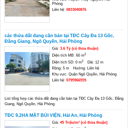
Phòng
Liên hệ:
0833040876
các thửa đất đang cần bán tại TĐC Cây Đa 13 Gốc,
Đằng Giang, Ngô Quyền, Hải Phòng
Giá:
3.6 Tỷ (có thỏa thuận)
2
Diện tích MB: 60 m
2
Diện tích SD: 0 m
Dài: 12 m
Rộng: 5 m
Hướng: Liên hệ
Khu vực: Quận Ngô Quyền, Hải Phòng
Liên hệ:
0795966555
List tổng hợp các thửa đất đang cần bán tại TĐC Cây Đa 13 Gốc, Đằng
Giang, Ngô Quyền, Hải Phòng
TĐC 9,2HA MẶT BÙI VIỆN, Hải An, Hải Phòng
Giá:
45 Triệu/m² (có thỏa thuận)
2