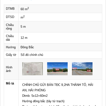
2
DTMB
60 m
2
DTSD
m
Chiều
5 m
rộng
Chiều
12 m
dài
Hướng
Đông Bắc
Giấy tờ
Sổ đỏ chính chủ
Hình
ảnh
Mô tả
CHÍNH CHỦ GỬI BÁN TĐC 9,2HA THÀNH TÔ, HẢI
AN, HẢI PHÒNG
Dtmb: 5x12=60m2
Hướng đông bắc (tây tứ trạch)