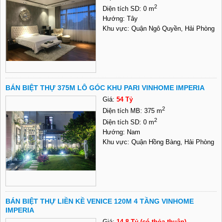
2
Diện tích SD: 0 m
Hướng: Tây
Khu vực: Quận Ngô Quyền, Hải Phòng
BÁN BIỆT THỰ 375M LÔ GÓC KHU PARI VINHOME IMPERIA
Giá:
54 Tỷ
2
Diện tích MB: 375 m
2
Diện tích SD: 0 m
Hướng: Nam
Khu vực: Quận Hồng Bàng, Hải Phòng
BÁN BIỆT THỰ LIỀN KỀ VENICE 120M 4 TẦNG VINHOME
IMPERIA
Giá:
14.8 Tỷ (có thỏa thuận)