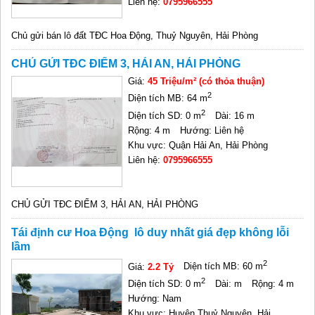
Liên hệ:
0795966555
Chủ gửi bán lô đất TĐC Hoa Động, Thuỷ Nguyên, Hải Phòng
CHỦ GỬI TĐC ĐIỂM 3, HẢI AN, HẢI PHÒNG
Giá:
45 Triệu/m² (có thỏa thuận)
2
Diện tích MB: 64 m
2
Diện tích SD: 0 m
Dài: 16 m
Rộng: 4 m
Hướng: Liên hệ
Khu vực: Quận Hải An, Hải Phòng
Liên hệ:
0795966555
CHỦ GỬI TĐC ĐIỂM 3, HẢI AN, HẢI PHÒNG
Tái định cư Hoa Động lô duy nhất giá đẹp không lỗi
lầm
2
Giá:
2.2 Tỷ
Diện tích MB: 60 m
2
Diện tích SD: 0 m
Dài: m
Rộng: 4 m
Hướng: Nam
Khu vực: Huyện Thuỷ Nguyên, Hải