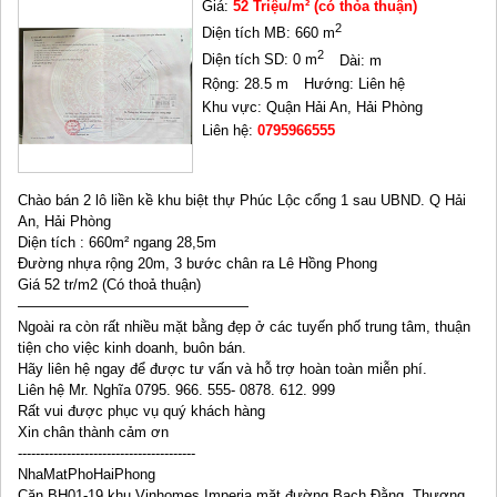
Giá:
52 Triệu/m² (có thỏa thuận)
2
Diện tích MB: 660 m
2
Diện tích SD: 0 m
Dài: m
Rộng: 28.5 m
Hướng: Liên hệ
Khu vực: Quận Hải An, Hải Phòng
Liên hệ:
0795966555
Chào bán 2 lô liền kề khu biệt thự Phúc Lộc cổng 1 sau UBND. Q Hải
An, Hải Phòng
Diện tích : 660m² ngang 28,5m
Đường nhựa rộng 20m, 3 bước chân ra Lê Hồng Phong
Giá 52 tr/m2 (Có thoả thuận)
————————————————
Ngoài ra còn rất nhiều mặt bằng đẹp ở các tuyến phố trung tâm, thuận
tiện cho việc kinh doanh, buôn bán.
Hãy liên hệ ngay để được tư vấn và hỗ trợ hoàn toàn miễn phí.
Liên hệ Mr. Nghĩa 0795. 966. 555- 0878. 612. 999
Rất vui được phục vụ quý khách hàng
Xin chân thành cảm ơn
----------------------------------------
NhaMatPhoHaiPhong
Căn BH01-19 khu Vinhomes Imperia mặt đường Bạch Đằng, Thượng