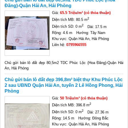
Đăng)-Quận Hải An, Hải Phòng
Giá:
65.5 Triệu/m² (có thỏa thuận)
2
Diện tích MB: 80.5 m
2
Diện tích SD: 0 m
Dài: 17.5 m
Rộng: 4.6 m
Hướng: Tây Nam
Khu vực: Quận Hải An, Hải Phòng
Liên hệ:
0795966555
Chủ gửi bán lô đất đẹp 80,5m2 TDC Phúc Lộc (Hoa Đăng)-Quận Hải
An, Hải Phòng
Chủ gửi bán lô đất đẹp 396,8m² biệt thự Khu Phúc Lộc
2 sau UBND Quận Hải An, tuyến 2 Lê Hồng Phong, Hải
Phòng
Giá:
50 Triệu/m² (có thỏa thuận)
2
Diện tích MB: 396.8 m
2
Diện tích SD: 0 m
Dài: 27.36 m
Rộng: 14.5 m
Hướng: Đông Bắc
Khu vực: Quận Hải An, Hải Phòng