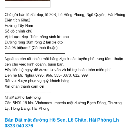
Chủ gửi bán lô đất đẹp, lô 20B, Lê Hồng Phong, Ngô Quyền, Hải Phòng
Diện tích 60m2
Hướng Tây Nam
Sổ đỏ chính chủ
Vị trí cực đẹp. Tiềm năng sinh lời cao
Đường rộng 30m rộng 2 làn xe oto
Giá 95 triệu/m2 (Có thoả thuận)
————————————————
Ngoài ra còn rất nhiều mặt bằng đẹp ở các tuyến phố trung tâm, thuận
tiện cho việc kinh doanh, buôn bán.
Hãy liên hệ ngay để được tư vấn và hỗ trợ hoàn toàn miễn phí.
Liên hệ Mr. Nghĩa 0795. 966. 555- 0878. 612. 999
Rất vui được phục vụ quý khách hàng
Xin chân thành cảm ơn
----------------------------------------
NhaMatPhoHaiPhong
Căn BH01-19 khu Vinhomes Imperia mặt đường Bạch Đằng, Thượng
Lý, Hồng Bàng, Hải Phòng
Bán Đất mặt đường Hồ Sen, Lê Chân, Hải Phòng Lh
0833 040 876