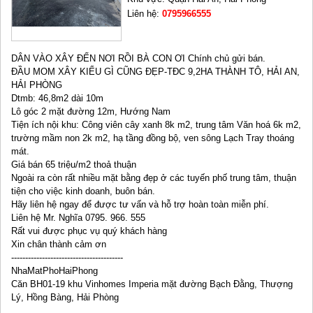
Liên hệ:
0795966555
DÂN VÀO XÂY ĐẾN NƠI RỒI BÀ CON ƠI Chính chủ gửi bán.
ĐẦU MOM XÂY KIỂU GÌ CŨNG ĐẸP-TĐC 9,2HA THÀNH TÔ, HẢI AN,
HẢI PHÒNG
Dtmb: 46,8m2 dài 10m
Lô góc 2 mặt đường 12m, Hướng Nam
Tiện ích nội khu: Công viên cây xanh 8k m2, trung tâm Văn hoá 6k m2,
trường mầm non 2k m2, hạ tầng đồng bộ, ven sông Lạch Tray thoáng
mát.
Giá bán 65 triệu/m2 thoả thuận
Ngoài ra còn rất nhiều mặt bằng đẹp ở các tuyến phố trung tâm, thuận
tiện cho việc kinh doanh, buôn bán.
Hãy liên hệ ngay để được tư vấn và hỗ trợ hoàn toàn miễn phí.
Liên hệ Mr. Nghĩa 0795. 966. 555
Rất vui được phục vụ quý khách hàng
Xin chân thành cảm ơn
----------------------------------------
NhaMatPhoHaiPhong
Căn BH01-19 khu Vinhomes Imperia mặt đường Bạch Đằng, Thượng
Lý, Hồng Bàng, Hải Phòng