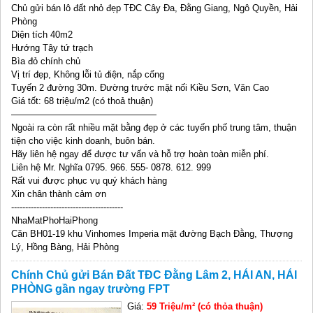
Chủ gửi bán lô đất nhỏ đẹp TĐC Cây Đa, Đằng Giang, Ngô Quyền, Hải
Phòng
Diện tích 40m2
Hướng Tây tứ trạch
Bìa đỏ chính chủ
Vị trí đẹp, Không lỗi tủ điện, nắp cống
Tuyến 2 đường 30m. Đường trước mặt nối Kiều Sơn, Văn Cao
Giá tốt: 68 triệu/m2 (có thoả thuận)
————————————————
Ngoài ra còn rất nhiều mặt bằng đẹp ở các tuyến phố trung tâm, thuận
tiện cho việc kinh doanh, buôn bán.
Hãy liên hệ ngay để được tư vấn và hỗ trợ hoàn toàn miễn phí.
Liên hệ Mr. Nghĩa 0795. 966. 555- 0878. 612. 999
Rất vui được phục vụ quý khách hàng
Xin chân thành cảm ơn
----------------------------------------
NhaMatPhoHaiPhong
Căn BH01-19 khu Vinhomes Imperia mặt đường Bạch Đằng, Thượng
Lý, Hồng Bàng, Hải Phòng
Chính Chủ gửi Bán Đất TĐC Đằng Lâm 2, HẢI AN, HẢI
PHÒNG gần ngay trường FPT
Giá:
59 Triệu/m² (có thỏa thuận)