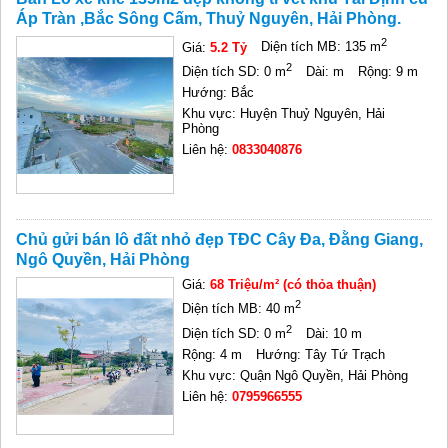
Áp Tràn ,Bắc Sông Cấm, Thuỷ Nguyên, Hải Phòng.
2
Giá:
5.2 Tỷ
Diện tích MB: 135 m
2
Diện tích SD: 0 m
Dài: m
Rộng: 9 m
Hướng: Bắc
Khu vực: Huyện Thuỷ Nguyên, Hải
Phòng
Liên hệ:
0833040876
Chủ gửi bán lô đất nhỏ đẹp TĐC Cây Đa, Đằng Giang,
Ngô Quyền, Hải Phòng
Giá:
68 Triệu/m² (có thỏa thuận)
2
Diện tích MB: 40 m
2
Diện tích SD: 0 m
Dài: 10 m
Rộng: 4 m
Hướng: Tây Tứ Trạch
Khu vực: Quận Ngô Quyền, Hải Phòng
Liên hệ:
0795966555