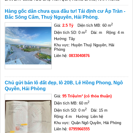
Hàng gốc dân chưa qua đầu tư! Tái định cư Áp Tràn -
Bắc Sông Cấm, Thuỷ Nguyên, Hải Phòng.
2
Giá:
2.5 Tỷ
Diện tích MB: 60 m
2
Diện tích SD: 0 m
Dài: m
Rộng: 4 m
Hướng: Tây
Khu vực: Huyện Thuỷ Nguyên, Hải
Phòng
Liên hệ:
0833040876
Chủ gửi bán lô đất đẹp, lô 20B, Lê Hồng Phong, Ngô
Quyền, Hải Phòng
Giá:
95 Triệu/m² (có thỏa thuận)
2
Diện tích MB: 60 m
2
Diện tích SD: 0 m
Dài: 15 m
Rộng: 4 m
Hướng: Liên hệ
Khu vực: Quận Ngô Quyền, Hải Phòng
Liên hệ:
0795966555