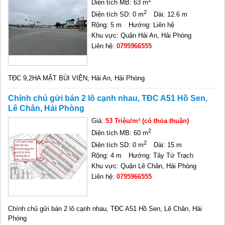
Diện tích MB: 63 m
2
Diện tích SD: 0 m
Dài: 12.6 m
Rộng: 5 m
Hướng: Liên hệ
Khu vực: Quận Hải An, Hải Phòng
Liên hệ:
0795966555
TĐC 9,2HA MẶT BÙI VIỆN, Hải An, Hải Phòng
Chính chủ gửi bán 2 lô cạnh nhau, TĐC A51 Hồ Sen,
Lê Chân, Hải Phòng
Giá:
53 Triệu/m² (có thỏa thuận)
2
Diện tích MB: 60 m
2
Diện tích SD: 0 m
Dài: 15 m
Rộng: 4 m
Hướng: Tây Tứ Trạch
Khu vực: Quận Lê Chân, Hải Phòng
Liên hệ:
0795966555
Chính chủ gửi bán 2 lô cạnh nhau, TĐC A51 Hồ Sen, Lê Chân, Hải
Phòng