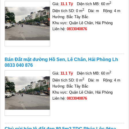
2
Giá:
11.1 Tỷ
Diện tích MB: 60 m
2
Diện tích SD: 0 m
Dài: m
Rộng: 4 m
Hướng: Bắc Tây Bắc
Khu vực: Quận Lê Chân, Hải Phòng
Liên hệ:
0833040876
Bán Đất mặt đường Hồ Sen, Lê Chân, Hải Phòng Lh
0833 040 876
2
Giá:
11.1 Tỷ
Diện tích MB: 60 m
2
Diện tích SD: 0 m
Dài: m
Rộng: 4 m
Hướng: Bắc Tây Bắc
Khu vực: Quận Lê Chân, Hải Phòng
Liên hệ:
0833040876
Chủ gửi bán lô đất đẹp 80,5m2 TDC Phúc Lộc (Hoa