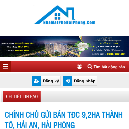
|
Tìm bất động sản
Đăng ký
Đăng nhập
CHI TIẾT TIN RAO
CHÍNH CHỦ GỬI BÁN TĐC 9,2HA THÀNH
TÔ, HẢI AN, HẢI PHÒNG