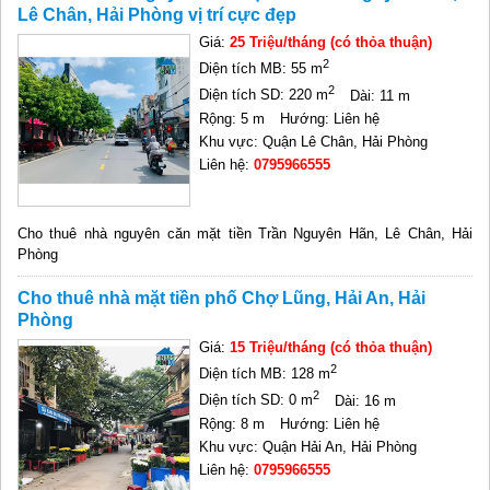
Lê Chân, Hải Phòng vị trí cực đẹp
Giá:
25 Triệu/tháng (có thỏa thuận)
2
Diện tích MB: 55 m
2
Diện tích SD: 220 m
Dài: 11 m
Rộng: 5 m
Hướng: Liên hệ
Khu vực: Quận Lê Chân, Hải Phòng
Liên hệ:
0795966555
Cho thuê nhà nguyên căn mặt tiền Trần Nguyên Hãn, Lê Chân, Hải
Phòng
Cho thuê nhà mặt tiền phố Chợ Lũng, Hải An, Hải
Phòng
Giá:
15 Triệu/tháng (có thỏa thuận)
2
Diện tích MB: 128 m
2
Diện tích SD: 0 m
Dài: 16 m
Rộng: 8 m
Hướng: Liên hệ
Khu vực: Quận Hải An, Hải Phòng
Liên hệ:
0795966555