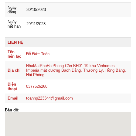
Ngày
30/10/2023
đăng
Ngày
29/11/2023
hết hạn
LIÊN HỆ
Tên
Đỗ Đức Toàn
liên lạc
NhaMatPhoHaiPhong Căn BH01-19 khu Vinhomes
Địa chỉ
Imperia mặt đường Bạch Đằng, Thượng Lý, Hồng Bàng,
Hải Phòng
Điện
0377526260
thoại
Email
toanhp223344@gmail.com
Bản đồ: