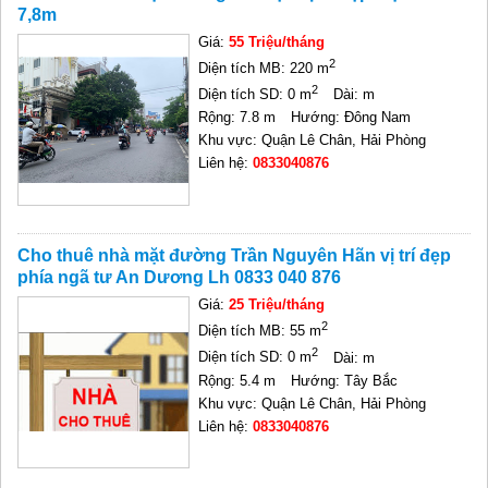
7,8m
Giá:
55 Triệu/tháng
2
Diện tích MB: 220 m
2
Diện tích SD: 0 m
Dài: m
Rộng: 7.8 m
Hướng: Đông Nam
Khu vực: Quận Lê Chân, Hải Phòng
Liên hệ:
0833040876
Cho thuê nhà mặt đường Trần Nguyên Hãn vị trí đẹp
phía ngã tư An Dương Lh 0833 040 876
Giá:
25 Triệu/tháng
2
Diện tích MB: 55 m
2
Diện tích SD: 0 m
Dài: m
Rộng: 5.4 m
Hướng: Tây Bắc
Khu vực: Quận Lê Chân, Hải Phòng
Liên hệ:
0833040876