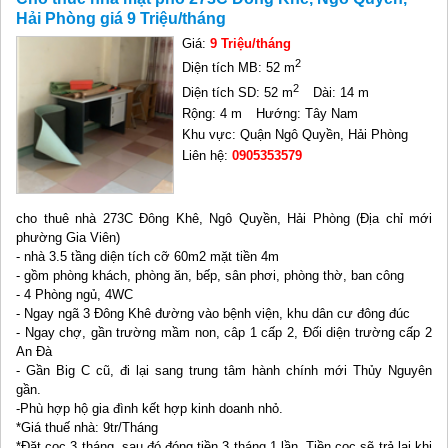
Hải Phòng giá 9 Triệu/tháng
Giá:
9 Triệu/tháng
2
Diện tích MB: 52 m
2
Diện tích SD: 52 m
Dài: 14 m
Rộng: 4 m
Hướng: Tây Nam
Khu vực: Quận Ngô Quyền, Hải Phòng
Liên hệ:
0905353579
cho thuê nhà 273C Đông Khê, Ngô Quyền, Hải Phòng (Địa chỉ mới
phường Gia Viên)
- nhà 3.5 tầng diện tích cỡ 60m2 mặt tiền 4m
- gồm phòng khách, phòng ăn, bếp, sân phơi, phòng thờ, ban công
- 4 Phòng ngủ, 4WC
- Ngay ngã 3 Đông Khê đường vào bệnh viện, khu dân cư đông đúc
- Ngay chợ, gần trường mầm non, câp 1 cấp 2, Đối diện trường cấp 2
An Đà
- Gần Big C cũ, đi lại sang trung tâm hành chính mới Thủy Nguyên
gần.
-Phù hợp hộ gia đình kết hợp kinh doanh nhỏ.
*Giá thuế nhà: 9tr/Tháng
*Đặt cọc 3 tháng, sau đó đóng tiền 3 tháng 1 lần. Tiền cọc sẽ trả lại khi