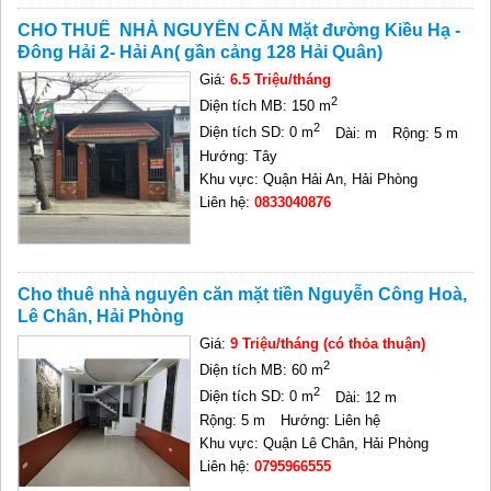
CHO THUÊ NHÀ NGUYÊN CĂN Mặt đường Kiều Hạ -
Đông Hải 2- Hải An( gần cảng 128 Hải Quân)
Giá:
6.5 Triệu/tháng
2
Diện tích MB: 150 m
2
Diện tích SD: 0 m
Dài: m
Rộng: 5 m
Hướng: Tây
Khu vực: Quận Hải An, Hải Phòng
Liên hệ:
0833040876
Cho thuê nhà nguyên căn mặt tiền Nguyễn Công Hoà,
Lê Chân, Hải Phòng
Giá:
9 Triệu/tháng (có thỏa thuận)
2
Diện tích MB: 60 m
2
Diện tích SD: 0 m
Dài: 12 m
Rộng: 5 m
Hướng: Liên hệ
Khu vực: Quận Lê Chân, Hải Phòng
Liên hệ:
0795966555