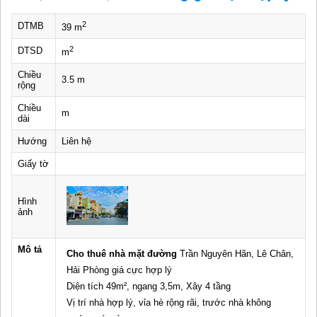
2
DTMB
39 m
2
DTSD
m
Chiều
3.5 m
rộng
Chiều
m
dài
Hướng
Liên hệ
Giấy tờ
Hình
ảnh
Mô tả
Cho thuê nhà mặt đường
Trần Nguyên Hãn, Lê Chân,
Hải Phòng giá cực hợp lý
Diện tích 49m², ngang 3,5m, Xây 4 tầng
Vị trí nhà hợp lý, vỉa hè rộng rãi, trước nhà không