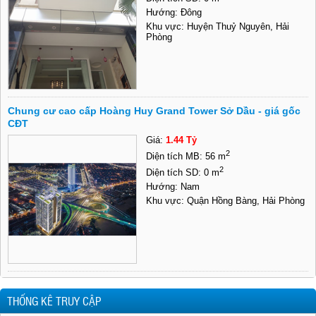
Hướng: Đông
Khu vực: Huyện Thuỷ Nguyên, Hải
Phòng
Chung cư cao cấp Hoàng Huy Grand Tower Sở Dầu - giá gốc
CĐT
Giá:
1.44 Tỷ
2
Diện tích MB: 56 m
2
Diện tích SD: 0 m
Hướng: Nam
Khu vực: Quận Hồng Bàng, Hải Phòng
THỐNG KÊ TRUY CẬP