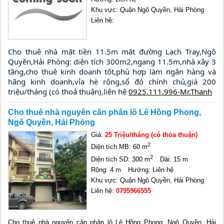
Khu vực: Quận Ngô Quyền, Hải Phòng
Liên hệ:
Cho thuê nhà mặt tiền 11.5m mặt đường Lạch Tray,Ngô 
Quyền,Hải Phòng: diện tích 300m2,ngang 11.5m,nhà xây 3 
tầng,cho thuê kinh doanh tốt,phù hợp làm ngân hàng và 
hãng kinh doanh,vỉa hè rộng,sổ đỏ chính chủ,giá 200 
triệu/tháng (có thoả thuận),liên hệ 
0925.111.996-Mr.Thanh
Cho thuê nhà nguyên căn phân lô Lê Hồng Phong,
Ngô Quyền, Hải Phòng
Giá:
25 Triệu/tháng (có thỏa thuận)
2
Diện tích MB: 60 m
2
Diện tích SD: 300 m
Dài: 15 m
Rộng: 4 m
Hướng: Liên hệ
Khu vực: Quận Ngô Quyền, Hải Phòng
Liên hệ:
0795966555
Cho thuê nhà nguyên căn phân lô Lê Hồng Phong, Ngô Quyền, Hải