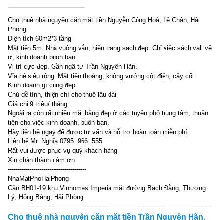
Cho thuê nhà nguyên căn mặt tiền Nguyễn Công Hoà, Lê Chân, Hải
Phòng
Diện tích 60m2*3 tầng
Mặt tiền 5m. Nhà vuông vắn, hiện trạng sạch đẹp. Chỉ việc sách vali về
ở, kinh doanh buôn bán.
Vị trí cực đẹp. Gần ngã tư Trần Nguyên Hãn.
Vỉa hè siêu rộng. Mặt tiền thoáng, không vướng cột điện, cây cối.
Kinh doanh gì cũng đẹp
Chủ dễ tính, thiện chí cho thuê lâu dài
Giá chỉ 9 triệu/ tháng
Ngoài ra còn rất nhiều mặt bằng đẹp ở các tuyến phố trung tâm, thuận
tiện cho việc kinh doanh, buôn bán.
Hãy liên hệ ngay để được tư vấn và hỗ trợ hoàn toàn miễn phí.
Liên hệ Mr. Nghĩa 0795. 966. 555
Rất vui được phục vụ quý khách hàng
Xin chân thành cảm ơn
----------------------------------------
NhaMatPhoHaiPhong
Căn BH01-19 khu Vinhomes Imperia mặt đường Bạch Đằng, Thượng
Lý, Hồng Bàng, Hải Phòng
Cho thuê nhà nguyên căn mặt tiền Trần Nguyên Hãn,