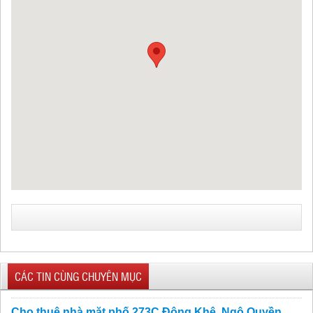
CÁC TIN CÙNG CHUYÊN MỤC
Cho thuê nhà mặt phố 273C Đông Khê, Ngô Quyền,