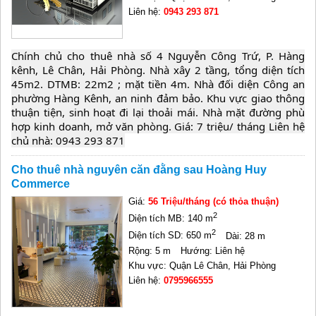
Liên hệ:
0943 293 871
Chính chủ cho thuê nhà số 4 Nguyễn Công Trứ, P. Hàng 
kênh, Lê Chân, Hải Phòng. Nhà xây 2 tầng, tổng diện tích 
45m2. DTMB: 22m2 ; mặt tiền 4m. Nhà đối diện Công an 
phường Hàng Kênh, an ninh đảm bảo. Khu vực giao thông 
thuận tiện, sinh hoạt đi lại thoải mái. Nhà mặt đường phù 
hợp kinh doanh, mở văn phòng. Giá: 7 triệu/ tháng Liên hệ 
chủ nhà: 0943 293 871
Cho thuê nhà nguyên căn đằng sau Hoàng Huy
Commerce
Giá:
56 Triệu/tháng (có thỏa thuận)
2
Diện tích MB: 140 m
2
Diện tích SD: 650 m
Dài: 28 m
Rộng: 5 m
Hướng: Liên hệ
Khu vực: Quận Lê Chân, Hải Phòng
Liên hệ:
0795966555