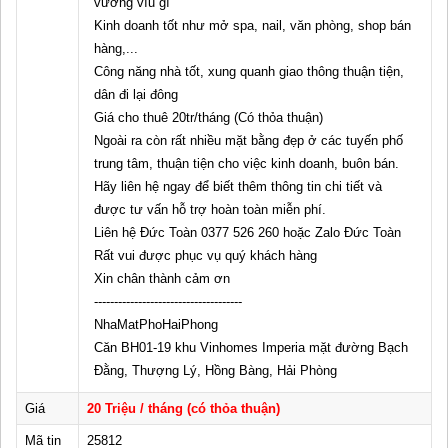
vướng víu gì
Kinh doanh tốt như mở spa, nail, văn phòng, shop bán
hàng,...
Công năng nhà tốt, xung quanh giao thông thuận tiện,
dân đi lại đông
Giá cho thuê 20tr/tháng (Có thỏa thuận)
Ngoài ra còn rất nhiều mặt bằng đẹp ở các tuyến phố
trung tâm, thuận tiện cho việc kinh doanh, buôn bán.
Hãy liên hệ ngay để biết thêm thông tin chi tiết và
được tư vấn hỗ trợ hoàn toàn miễn phí.
Liên hệ Đức Toàn 0377 526 260 hoặc Zalo Đức Toàn
Rất vui được phục vụ quý khách hàng
Xin chân thành cảm ơn
-------------------------------------
NhaMatPhoHaiPhong
Căn BH01-19 khu Vinhomes Imperia mặt đường Bạch
Đằng, Thượng Lý, Hồng Bàng, Hải Phòng
Giá
20 Triệu / tháng (có thỏa thuận)
Mã tin
25812