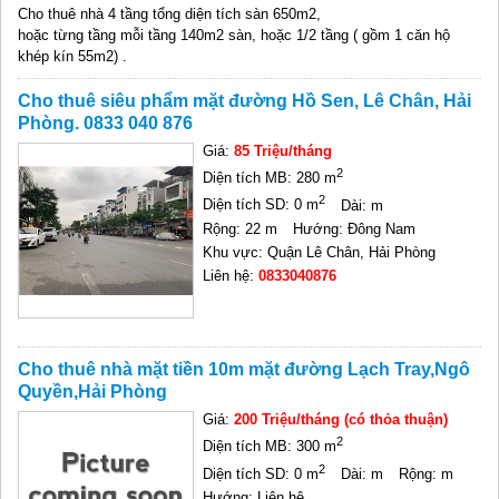
Cho thuê nhà 4 tầng tổng diện tích sàn 650m2,
hoặc từng tầng mỗi tầng 140m2 sàn, hoặc 1/2 tầng ( gồm 1 căn hộ
khép kín 55m2) .
Cho thuê siêu phẩm mặt đường Hồ Sen, Lê Chân, Hải
Phòng. 0833 040 876
Giá:
85 Triệu/tháng
2
Diện tích MB: 280 m
2
Diện tích SD: 0 m
Dài: m
Rộng: 22 m
Hướng: Đông Nam
Khu vực: Quận Lê Chân, Hải Phòng
Liên hệ:
0833040876
Cho thuê nhà mặt tiền 10m mặt đường Lạch Tray,Ngô
Quyền,Hải Phòng
Giá:
200 Triệu/tháng (có thỏa thuận)
2
Diện tích MB: 300 m
2
Diện tích SD: 0 m
Dài: m
Rộng: m
Hướng: Liên hệ