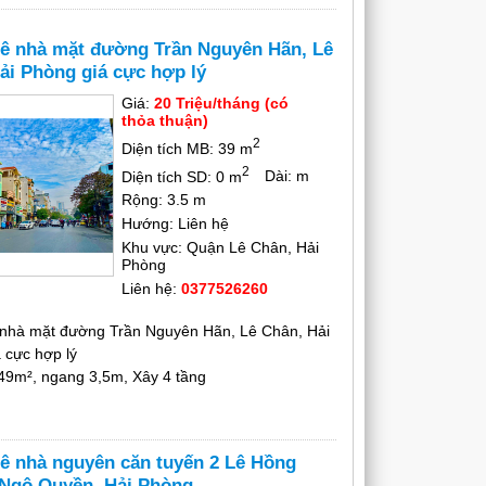
ê nhà mặt đường Trần Nguyên Hãn, Lê
ải Phòng giá cực hợp lý
Giá:
20 Triệu/tháng (có
thỏa thuận)
2
Diện tích MB: 39 m
2
Diện tích SD: 0 m
Dài: m
Rộng: 3.5 m
Hướng: Liên hệ
Khu vực: Quận Lê Chân, Hải
Phòng
Liên hệ:
0377526260
 nhà mặt đường Trần Nguyên Hãn, Lê Chân, Hải
 cực hợp lý
 49m², ngang 3,5m, Xây 4 tầng
ê nhà nguyên căn tuyến 2 Lê Hồng
Ngô Quyền, Hải Phòng