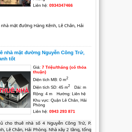
Liên hệ:
0934347466
 nhà mặt đường Hàng Kênh, Lê Chân, Hải 
rí đẹp với diện tích 140m2, ngang 4.5m. Nhà 
uê nhà mặt đường Nguyễn Công Trứ,
3 Khánh Nạp, đỗ được ô tô, kinh doanh tốt.
anh tốt
Giá:
7 Triệu/tháng (có thỏa
thuận)
2
mới, cho thuê tàng 1 + 2
Diện tích MB: 0 m
2
Diện tích SD: 45 m
Dài: m
Rộng: 4 m
Hướng: Liên hệ
iệu/tháng.
Khu vực: Quận Lê Chân, Hải
Phòng
Liên hệ:
0943 293 871
 0934 347 466
ủ cho thuê nhà số 4 Nguyễn Công Trứ, P. 
h, Lê Chân, Hải Phòng. Nhà xây 2 tầng, tổng 