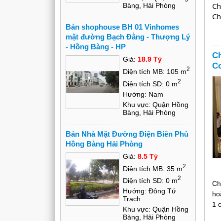
(T
Ch
Bàng, Hải Phòng
02
Ch
Bán shophouse BH 01 Vinhomes
mặt đường Bạch Đằng - Thượng Lý
Di
- Hồng Bàng - HP
Ch
hè
Giá:
18.9 Tỷ
C
2
Diện tích MB: 105 m
2
Diện tích SD: 0 m
Nh
Hướng: Nam
hà
Khu vực: Quận Hồng
Bàng, Hải Phòng
Sổ
Bán Nhà Mặt Đường Điện Biên Phủ
Hồng Bàng Hải Phòng
Giá:
8.5 Tỷ
2
Diện tích MB: 35 m
2
Diện tích SD: 0 m
Ch
Hướng: Đông Tứ
ho
Trạch
1 
Khu vực: Quận Hồng
Bàng, Hải Phòng