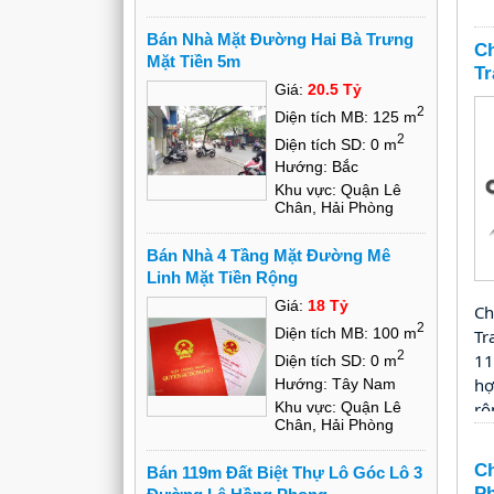
Bán Nhà Mặt Đường Hai Bà Trưng
Ch
Mặt Tiền 5m
Tr
Giá:
20.5 Tỷ
2
Diện tích MB: 125 m
2
Diện tích SD: 0 m
Hướng: Bắc
Khu vực: Quận Lê
Chân, Hải Phòng
Bán Nhà 4 Tầng Mặt Đường Mê
Linh Mặt Tiền Rộng
Giá:
18 Tỷ
Ch
2
Diện tích MB: 100 m
Tr
2
11
Diện tích SD: 0 m
hợ
Hướng: Tây Nam
Khu vực: Quận Lê
rộ
Chân, Hải Phòng
th
Ch
Bán 119m Đất Biệt Thự Lô Góc Lô 3
Ph