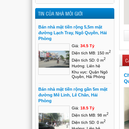
TIN CỦA NHÀ MÔI GIỚI
Bán nhà mặt tiền rộng 5,5m mặt
đường Lạch Tray, Ngô Quyền, Hải
Phòng
Giá:
34.5 Tỷ
2
Diện tích MB: 150 m
2
C
Diện tích SD: 0 m
Hướng: Liên hệ
Khu vực: Quận Ngô
Ch
Quyền, Hải Phòng
Qu
Bán nhà mặt tiền rộng gần 5m mặt
đường Mê Linh, Lê Chân, Hải
Phòng
Giá:
18.5 Tỷ
2
Diện tích MB: 98 m
2
Diện tích SD: 0 m
Hướng: Liên hệ