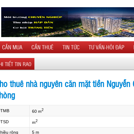
CẦN MUA
CẦN THUÊ
TIN TỨC
TƯ VẤN-HỎI ĐÁP
HI TIẾT TIN RAO
ho thuê nhà nguyên căn mặt tiền Nguyễn 
hòng
2
DTMB
60 m
2
TSD
m
hiều rộng
5 m