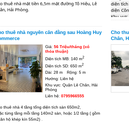
in đăng tháng 10/2025 vui lòng không liên hệ sau tháng
o thuê nhà mặt tiền 6,5m mặt đường Tô Hiệu, Lê 
diện tíc
/2026)
ân, Hải Phòng.
diện Côn
Khu vực g
mái. Nh
ện tích 110m2, ngang 6,5m, nhà xây 3 tầng, có vỉa 
phòng. G
o thuê nhà nguyên căn đằng sau Hoàng Huy
Cho thu
.
871
ommerce
Chân, H
Giá:
56 Triệu/tháng (có
à ở đoạn đẹp, kinh doanh tốt, phù hợp làm ngân 
thỏa thuận)
ng, hãng kinh doanh.
2
Diện tích MB: 140 m
2
Diện tích SD: 650 m
Dài: 28 m
Rộng: 5 m
 đỏ chính.Giá: 60 triệu/tháng.
 0934 347 466
Hướng: Liên hệ
Khu vực: Quận Lê Chân, Hải
Phòng
Liên hệ:
0795966555
o thuê nhà 4 tầng tổng diện tích sàn 650m2,
ặc từng tầng mỗi tầng 140m2 sàn, hoặc 1/2 tầng ( gồm
căn hộ khép kín 55m2) .