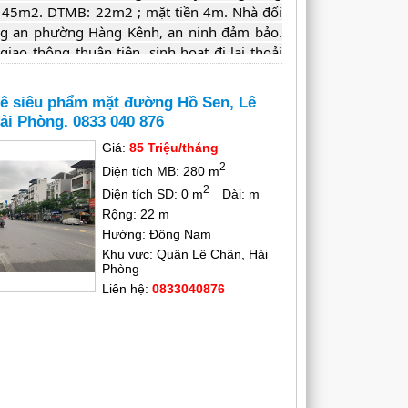
h 45m2. DTMB: 22m2 ; mặt tiền 4m. Nhà đối 
g an phường Hàng Kênh, an ninh đảm bảo. 
iao thông thuận tiện, sinh hoạt đi lại thoải 
à mặt đường phù hợp kinh doanh, mở văn 
iá: 7 triệu/ tháng Liên hệ chủ nhà: 0943 293 
ê siêu phẩm mặt đường Hồ Sen, Lê
ải Phòng. 0833 040 876
Giá:
85 Triệu/tháng
2
Diện tích MB: 280 m
2
Diện tích SD: 0 m
Dài: m
Rộng: 22 m
Hướng: Đông Nam
Khu vực: Quận Lê Chân, Hải
Phòng
Liên hệ:
0833040876