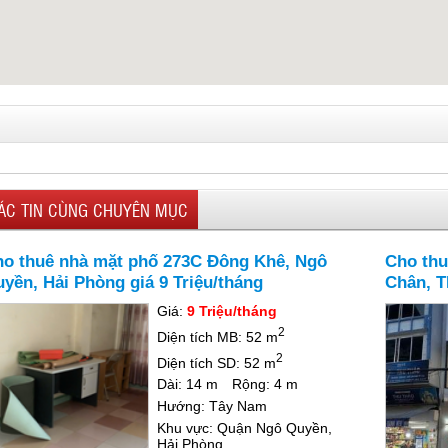
ÁC TIN CÙNG CHUYÊN MỤC
o thuê nhà mặt phố 273C Đông Khê, Ngô
Cho thu
yền, Hải Phòng giá 9 Triệu/tháng
Chân, T
Giá:
9 Triệu/tháng
2
Diện tích MB: 52 m
2
Diện tích SD: 52 m
Dài: 14 m
Rộng: 4 m
Hướng: Tây Nam
Khu vực: Quận Ngô Quyền,
Hải Phòng