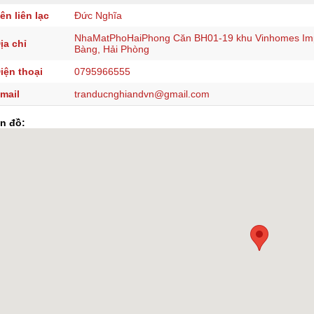
ên liên lạc
Đức Nghĩa
NhaMatPhoHaiPhong Căn BH01-19 khu Vinhomes Imp
ịa chỉ
Bàng, Hải Phòng
iện thoại
0795966555
mail
tranducnghiandvn@gmail.com
n đồ: