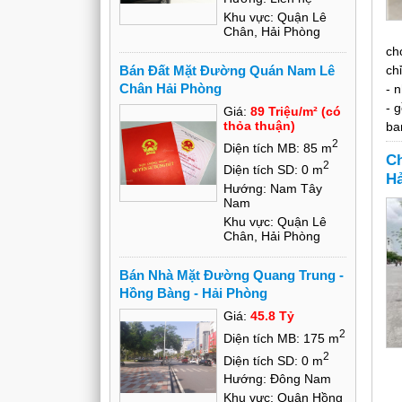
Khu vực: Quận Lê
Chân, Hải Phòng
ch
Bán Đất Mặt Đường Quán Nam Lê
ch
Chân Hải Phòng
- 
- 
Giá:
89 Triệu/m² (có
thỏa thuận)
ba
2
- 
Diện tích MB: 85 m
Ch
- 
2
Diện tích SD: 0 m
Hả
đô
Hướng: Nam Tây
- 
Nam
tr
Khu vực: Quận Lê
Chân, Hải Phòng
- 
Ng
Bán Nhà Mặt Đường Quang Trung -
-P
Hồng Bàng - Hải Phòng
*G
*Đ
Giá:
45.8 Tỷ
sẽ 
2
Diện tích MB: 175 m
*H
2
Diện tích SD: 0 m
Li
Hướng: Đông Nam
Kh
Khu vực: Quận Hồng