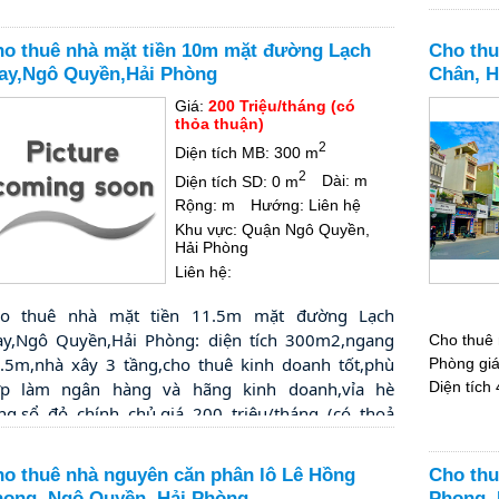
o thuê nhà mặt tiền 10m mặt đường Lạch
Cho thu
ay,Ngô Quyền,Hải Phòng
Chân, H
Giá:
200 Triệu/tháng (có
thỏa thuận)
2
Diện tích MB: 300 m
2
Diện tích SD: 0 m
Dài: m
Rộng: m
Hướng: Liên hệ
Khu vực: Quận Ngô Quyền,
Hải Phòng
Liên hệ:
o thuê nhà mặt tiền 11.5m mặt đường Lạch 
ay,Ngô Quyền,Hải Phòng: diện tích 300m2,ngang 
Cho thuê
.5m,nhà xây 3 tầng,cho thuê kinh doanh tốt,phù 
Phòng giá
p làm ngân hàng và hãng kinh doanh,vỉa hè 
Diện tích
ng,sổ đỏ chính chủ,giá 200 triệu/tháng (có thoả 
uận),liên hệ 
0925.111.996-Mr.Thanh
o thuê nhà nguyên căn phân lô Lê Hồng
Cho thu
ong, Ngô Quyền, Hải Phòng
Phong, 