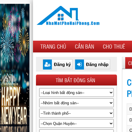
TRANG CHỦ
CẦN BÁN
CHO THUÊ
C
Đăng ký
Đăng nhập
TÌM BẤT ĐỘNG SẢN
C
P
D
C