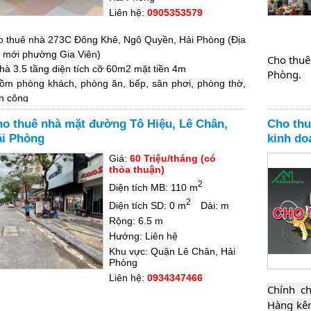
Liên hệ:
0905353579
o thuê nhà 273C Đông Khê, Ngô Quyền, Hải Phòng (Địa
ỉ mới phường Gia Viên)
Cho thuê
nhà 3.5 tầng diện tích cỡ 60m2 mặt tiền 4m
Phòng.
gồm phòng khách, phòng ăn, bếp, sân phơi, phòng thờ,
n công
4 Phòng ngủ, 4WC
Nhà vị t
o thuê nhà mặt đường Tô Hiệu, Lê Chân,
Cho th
Ngay ngã 3 Đông Khê đường vào bệnh viện, khu dân cư
gần ngã 
i Phòng
kinh do
ng đúc
Ngay chợ, gần trường mầm non, câp 1 cấp 2, Đối diện
Giá:
60 Triệu/tháng (có
thỏa thuận)
ường cấp 2 An Đà
2
Nhà xây 
Gần Big C cũ, đi lại sang trung tâm hành chính mới Thủy
Diện tích MB: 110 m
uyên gần.
2
Diện tích SD: 0 m
Dài: m
hù hợp hộ gia đình kết hợp kinh doanh nhỏ.
Rộng: 6.5 m
iá thuế nhà: 9tr/Tháng
Giá 39 tr
Hướng: Liên hệ
ặt cọc 3 tháng, sau đó đóng tiền 3 tháng 1 lần. Tiền cọc
Khu vực: Quận Lê Chân, Hải
trả lại khi hết hợp đồng.
Phòng
ợp đồng tối thiểu 1 năm
Liên hệ:
0934347466
Liên hệ:
ên hệ: a Vinh 0905353579
Chính ch
ách cần xem nhà vui lòng liên hệ zalo để gửi video.
Hàng kên